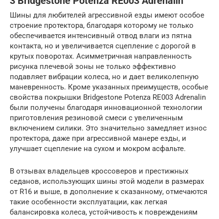
3 Bridgestone Potenza RE003 Adrenalin
Шины для любителей агрессивной езды имеют особое
строение протектора, благодаря которому не только
обеспечивается интенсивный отвод влаги из пятна
контакта, но и увеличивается сцепление с дорогой в
крутых поворотах. Асимметричная направленность
рисунка плечевой зоны не только эффективно
подавляет вибрации колеса, но и дает великолепную
маневренность. Кроме указанных преимуществ, особые
свойства покрышки Bridgestone Potenza RE003 Adrenalin
были получены благодаря инновационной технологии
приготовления резиновой смеси с увеличенным
включением силики. Это значительно замедляет износ
протектора, даже при агрессивной манере езды, и
улучшает сцепление на сухом и мокром асфальте.
В отзывах владельцев кроссоверов и престижных
седанов, использующих шины этой модели в размерах
от R16 и выше, в дополнение к сказанному, отмечаются
такие особенности эксплуатации, как легкая
балансировка колеса, устойчивость к повреждениям