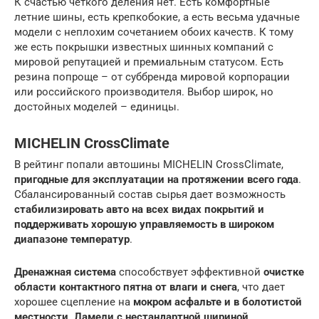
К счастью четкого деления нет. Есть комфортные
летние шины, есть крепкобокие, а есть весьма удачные
модели с неплохим сочетанием обоих качеств. К тому
же есть покрышки известных шинных компаний с
мировой репутацией и премиальным статусом. Есть
резина попроще – от суббренда мировой корпорации
или российского производителя. Выбор широк, но
достойных моделей – единицы.
MICHELIN CrossClimate
В рейтинг попали автошины MICHELIN CrossClimate,
пригодные для эксплуатации на протяжении всего года
.
Сбалансированный состав сырья дает возможность
стабилизировать авто на всех видах покрытий и
поддерживать хорошую управляемость в широком
диапазоне температур
.
Дренажная система
способствует эффективной
очистке
области контактного пятна от влаги и снега
, что дает
хорошее сцепление на
мокром асфальте и в болотистой
местности
.
Ламели с нестандартной шириной