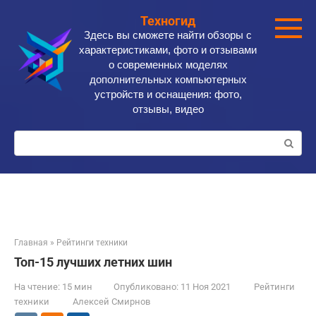
Перейти
Техногид
к
Здесь вы сможете найти обзоры с
контенту
характеристиками, фото и отзывами
о современных моделях
дополнительных компьютерных
устройств и оснащения: фото,
отзывы, видео
Поиск:
Главная
»
Рейтинги техники
Топ-15 лучших летних шин
На чтение:
15 мин
Опубликовано:
11 Ноя 2021
Рейтинги
техники
Алексей Смирнов