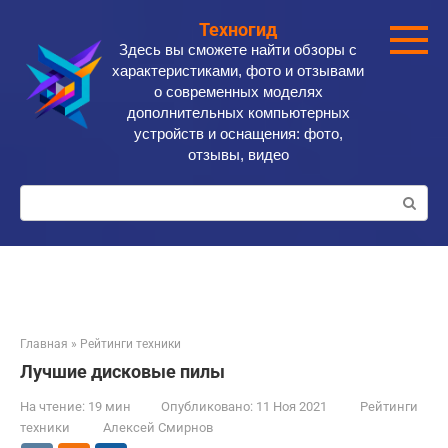
Перейти
Техногид
к
Здесь вы сможете найти обзоры с
контенту
характеристиками, фото и отзывами
о современных моделях
дополнительных компьютерных
устройств и оснащения: фото,
отзывы, видео
Поиск:
Главная
»
Рейтинги техники
Лучшие дисковые пилы
На чтение:
19 мин
Опубликовано:
11 Ноя 2021
Рейтинги
техники
Алексей Смирнов