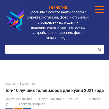
Перейти
Техногид
к
Здесь вы сможете найти обзоры с
контенту
характеристиками, фото и отзывами
о современных моделях
дополнительных компьютерных
устройств и оснащения: фото,
отзывы, видео
Поиск:
Главная
»
Эксперт цен
Топ-10 лучших телевизоров для кухни 2021 года
На чтение:
18 мин
Опубликовано:
11 Ноя 2021
Эксперт
цен
Алексей Смирнов