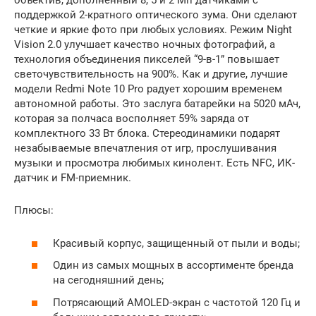
объектив, дополненный 8, 5 и 2 Мп датчиками с
поддержкой 2-кратного оптического зума. Они сделают
четкие и яркие фото при любых условиях. Режим Night
Vision 2.0 улучшает качество ночных фотографий, а
технология объединения пикселей “9-в-1” повышает
светочувствительность на 900%. Как и другие, лучшие
модели Redmi Note 10 Pro радует хорошим временем
автономной работы. Это заслуга батарейки на 5020 мАч,
которая за полчаса восполняет 59% заряда от
комплектного 33 Вт блока. Стереодинамики подарят
незабываемые впечатления от игр, прослушивания
музыки и просмотра любимых кинолент. Есть NFC, ИК-
датчик и FM-приемник.
Плюсы:
Красивый корпус, защищенный от пыли и воды;
Один из самых мощных в ассортименте бренда
на сегодняшний день;
Потрясающий AMOLED-экран с частотой 120 Гц и