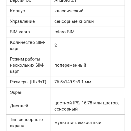
Версия ОС
Android 5.1
Корпус
классический
Управление
сенсорные кнопки
SIM-карта
micro SIM
Количество SIM-
2
карт
Режим работы
нескольких SIM-
попеременный
карт
Размеры (ШxВxТ)
76.5×149.9×9.1 мм
Экран
цветной IPS, 16.78 млн цветов,
Дисплей
сенсорный
Тип сенсорного
мультитач, емкостный
экрана