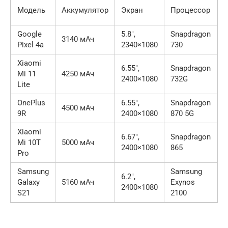
В
Модель
Аккумулятор
Экран
Процессор
Google
5.8″,
Snapdragon
A
3140 мАч
Pixel 4a
2340×1080
730
1
Xiaomi
6.55″,
Snapdragon
A
Mi 11
4250 мАч
2400×1080
732G
1
Lite
OnePlus
6.55″,
Snapdragon
A
4500 мАч
9R
2400×1080
870 5G
1
Xiaomi
6.67″,
Snapdragon
A
Mi 10T
5000 мАч
2400×1080
865
1
Pro
Samsung
Samsung
6.2″,
A
Galaxy
5160 мАч
Exynos
2400×1080
1
S21
2100