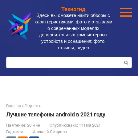
Перейти
Техногид
к
Здесь вы сможете найти обзоры с
контенту
характеристиками, фото и отзывами
о современных моделях
дополнительных компьютерных
устройств и оснащения: фото,
отзывы, видео
Поиск:
Главная
»
Гаджеты
Лучшие телефоны android в 2021 году
На чтение:
20 мин
Опубликовано:
11 Ноя 2021
Гаджеты
Алексей Смирнов