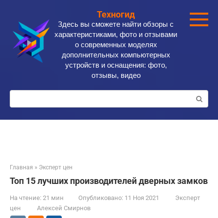
Перейти
Техногид
к
Здесь вы сможете найти обзоры с
контенту
характеристиками, фото и отзывами
о современных моделях
дополнительных компьютерных
устройств и оснащения: фото,
отзывы, видео
Поиск:
Главная
»
Эксперт цен
Топ 15 лучших производителей дверных замков
На чтение:
21 мин
Опубликовано:
11 Ноя 2021
Эксперт
цен
Алексей Смирнов