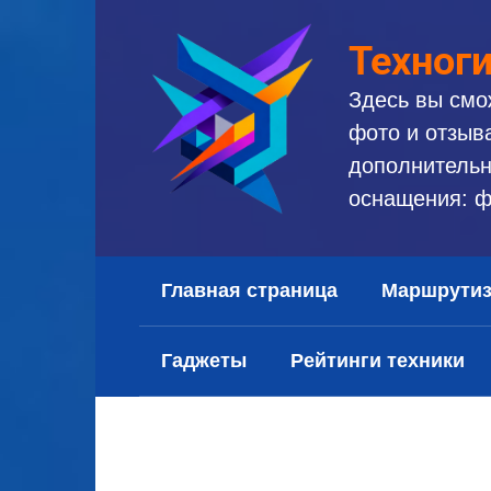
Перейти
к
Техног
контенту
Здесь вы смо
фото и отзыв
дополнительн
оснащения: ф
Главная страница
Маршрути
Гаджеты
Рейтинги техники