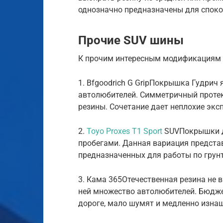
однозначно предназначены для спокой
Прочие SUV шины
К прочим интересным модификациям 
1. Bfgoodrich G GripПокрышка Гудри
автолюбителей. Симметричный проте
резины. Сочетание дает неплохие экс
2.
Toyo Proxes T1 Sport
SUVПокрышки д
пробегами. Данная вариация представ
предназначенных для работы по гру
3. Кама 365Отечественная резина не 
ней множество автолюбителей. Бюдже
дороге, мало шумят и медленно изнаш