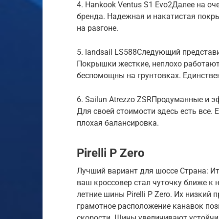
4. Hankook Ventus S1 Evo2Далее на о
бренда. Надежная и накатистая покры
на разгоне.
5. landsail LS588Следующий представ
Покрышки жесткие, неплохо работают
беспомощны на грунтовках. Единств
6. Sailun Atrezzo ZSRПродуманные и
Для своей стоимости здесь есть все.
плохая балансировка.
Pirelli P Zero
Лучший вариант для шоссе Страна: Ита
ваш кроссовер стал чуточку ближе к 
летние шины Pirelli P Zero. Их низкий
грамотное расположение канавок поз
скорости. Шины увеличивают устойч