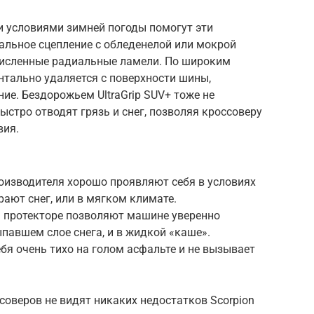
и условиями зимней погоды помогут эти
льное сцепление с обледенелой или мокрой
исленные радиальные ламели. По широким
тально удаляется с поверхности шины,
е. Бездорожьем UltraGrip SUV+ тоже не
ыстро отводят грязь и снег, позволяя кроссоверу
вия.
оизводителя хорошо проявляют себя в условиях
рают снег, или в мягком климате.
 протекторе позволяют машине уверенно
ыпавшем слое снега, и в жидкой «каше».
бя очень тихо на голом асфальте и не вызывает
оверов не видят никаких недостатков Scorpion