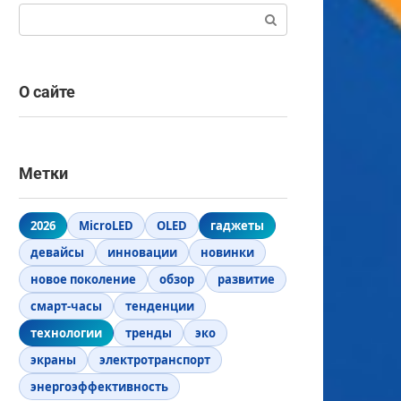
Поиск:
О сайте
Метки
2026
MicroLED
OLED
гаджеты
девайсы
инновации
новинки
новое поколение
обзор
развитие
смарт-часы
тенденции
технологии
тренды
эко
экраны
электротранспорт
энергоэффективность