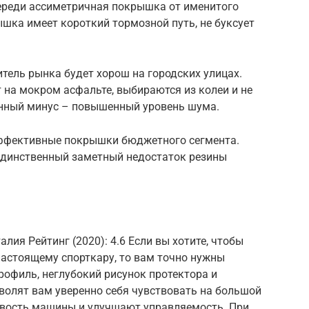
череди ассиметричная покрышка от именитого
шка имеет короткий тормозной путь, не буксует
итель рынка будет хорош на городских улицах.
 на мокром асфальте, выбираются из колеи и не
енный минус – повышенный уровень шума.
 эффективные покрышки бюджетного сегмента.
 Единственный заметный недостаток резины
лия Рейтинг (2020): 4.6 Если вы хотите, чтобы
настоящему спорткару, то вам точно нужны
 профиль, неглубокий рисунок протектора и
волят вам уверенно себя чувствовать на большой
ивость машины и улучшают управляемость. При