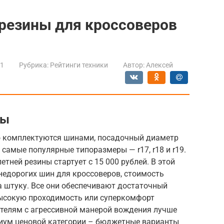
 резины для кроссоверов
21
Рубрика:
Рейтинги техники
Автор:
Алексей
ны
 комплектуются шинами, посадочный диаметр
 самые популярные типоразмеры — r17, r18 и r19.
тней резины стартует с 15 000 рублей. В этой
недорогих шин для кроссоверов, стоимость
а штуку. Все они обеспечивают достаточный
высокую проходимость или суперкомфорт
дителям с агрессивной манерой вождения лучше
миум ценовой категории – бюджетные варианты