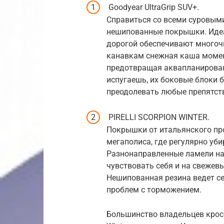
Goodyear UltraGrip SUV+.
Справиться со всеми суровым
нешипованные покрышки. Идеа
дорогой обеспечивают многоч
канавкам снежная каша момен
предотвращая аквапланировани
испугаешь, их боковые блоки б
преодолевать любые препятст
PIRELLI SCORPION WINTER.
Покрышки от итальянского пр
мегаполиса, где регулярно уби
Разнонаправленные ламели на
чувствовать себя и на свежев
Нешипованная резина ведет се
проблем с торможением.
Большинство владельцев кросс