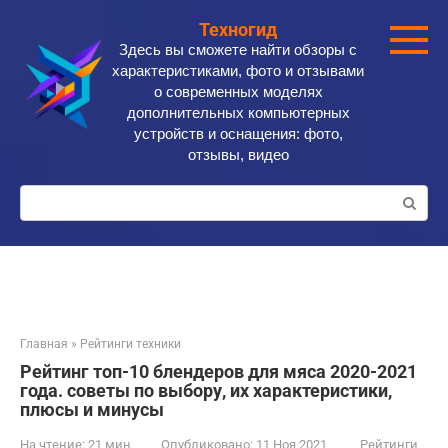
Перейти
Техногид
к
Здесь вы сможете найти обзоры с
контенту
характеристиками, фото и отзывами
о современных моделях
дополнительных компьютерных
устройств и оснащения: фото,
отзывы, видео
Поиск:
Главная
»
Рейтинги техники
Рейтинг топ-10 блендеров для мяса 2020-2021
года. советы по выбору, их характеристики,
плюсы и минусы
На чтение:
21 мин
Опубликовано:
11 Ноя 2021
Рейтинги