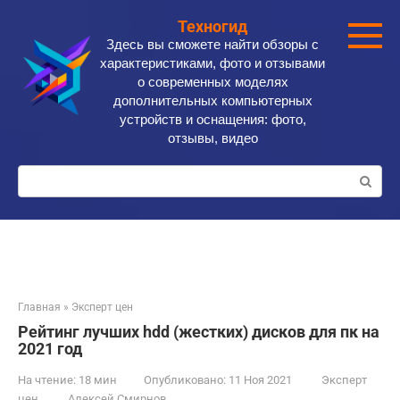
Перейти
Техногид
к
Здесь вы сможете найти обзоры с
контенту
характеристиками, фото и отзывами
о современных моделях
дополнительных компьютерных
устройств и оснащения: фото,
отзывы, видео
Поиск:
Главная
»
Эксперт цен
Рейтинг лучших hdd (жестких) дисков для пк на
2021 год
На чтение:
18 мин
Опубликовано:
11 Ноя 2021
Эксперт
цен
Алексей Смирнов