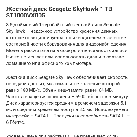
Жесткий диск Seagate SkyHawk 1 TB
ST1000VX005
3.5-дюймовый 1-терабайтный жесткий диск Seagate
SkyHawk – надежное устройство хранения данных,
которое позиционируется производителем в качестве
составной части оборудования для видеонаблюдения.
Модель рассчитана на высокую интенсивность записи.
Ничто не мешает вам использовать диск и в составе
домашнего или офисного компьютера.
Жесткий диск Seagate SkyHawk обеспечивает скорость
передачи данных, максимальное значение которой
равно 180 МБ/с. Объем кеш-памяти равен 64 МБ.
Частота вращения шпинделя – 5900 оборотов в минуту.
Диск характеризуется средним временем задержки 5.1
мс и средним временем доступа 8.5 мс. Используемый
интерфейс – SATA III. Пропускная способность SATA III –
6 Гбит/с.
Уровень шума при работе HDD не превышает 22 дБ.