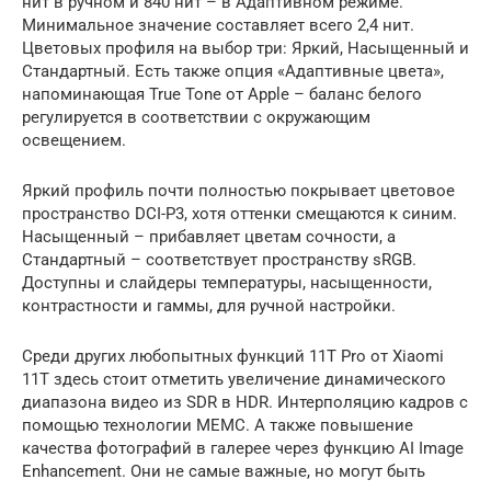
нит в ручном и 840 нит – в Адаптивном режиме.
Минимальное значение составляет всего 2,4 нит.
Цветовых профиля на выбор три: Яркий, Насыщенный и
Стандартный. Есть также опция «Адаптивные цвета»,
напоминающая True Tone от Apple – баланс белого
регулируется в соответствии с окружающим
освещением.
Яркий профиль почти полностью покрывает цветовое
пространство DCI-P3, хотя оттенки смещаются к синим.
Насыщенный – прибавляет цветам сочности, а
Стандартный – соответствует пространству sRGB.
Доступны и слайдеры температуры, насыщенности,
контрастности и гаммы, для ручной настройки.
Среди других любопытных функций 11T Pro от Xiaomi
11T здесь стоит отметить увеличение динамического
диапазона видео из SDR в HDR. Интерполяцию кадров с
помощью технологии MEMC. А также повышение
качества фотографий в галерее через функцию AI Image
Enhancement. Они не самые важные, но могут быть