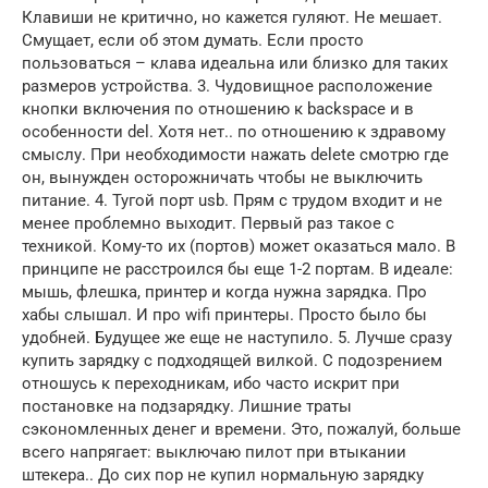
Клавиши не критично, но кажется гуляют. Не мешает.
Смущает, если об этом думать. Если просто
пользоваться – клава идеальна или близко для таких
размеров устройства. 3. Чудовищное расположение
кнопки включения по отношению к backspace и в
особенности del. Хотя нет.. по отношению к здравому
смыслу. При необходимости нажать delete смотрю где
он, вынужден осторожничать чтобы не выключить
питание. 4. Тугой порт usb. Прям с трудом входит и не
менее проблемно выходит. Первый раз такое с
техникой. Кому-то их (портов) может оказаться мало. В
принципе не расстроился бы еще 1-2 портам. В идеале:
мышь, флешка, принтер и когда нужна зарядка. Про
хабы слышал. И про wifi принтеры. Просто было бы
удобней. Будущее же еще не наступило. 5. Лучше сразу
купить зарядку с подходящей вилкой. С подозрением
отношусь к переходникам, ибо часто искрит при
постановке на подзарядку. Лишние траты
сэкономленных денег и времени. Это, пожалуй, больше
всего напрягает: выключаю пилот при втыкании
штекера.. До сих пор не купил нормальную зарядку