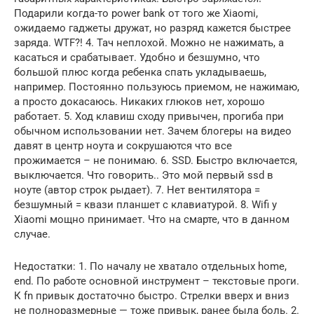
Подарили когда-то power bank от того же Xiaomi,
ожидаемо гаджеты дружат, но разряд кажется быстрее
заряда. WTF?! 4. Тач неплохой. Можно не нажимать, а
касаться и срабатывает. Удобно и безшумно, что
большой плюс когда ребенка спать укладываешь,
например. Постоянно пользуюсь приемом, не нажимаю,
а просто докасаюсь. Никаких глюков нет, хорошо
работает. 5. Ход клавиш сходу привычен, прогиба при
обычном использовании нет. Зачем блогеры на видео
давят в центр ноута и сокрушаются что все
прожимается – не понимаю. 6. SSD. Быстро включается,
выключается. Что говорить.. Это мой первый ssd в
ноуте (автор строк рыдает). 7. Нет вентилятора =
безшумный = квази планшет с клавиатурой. 8. Wifi у
Xiaomi мощно принимает. Что на смарте, что в данном
случае.
Недостатки: 1. По началу не хватало отдельных home,
end. По работе основной инструмент – текстовые проги.
К fn привык достаточно быстро. Стрелки вверх и вниз
не полноразмерные — тоже привык, ранее была боль. 2.