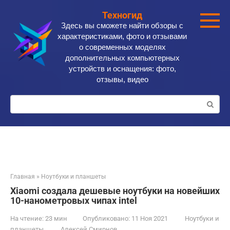
Перейти
Техногид
к
Здесь вы сможете найти обзоры с
контенту
характеристиками, фото и отзывами
о современных моделях
дополнительных компьютерных
устройств и оснащения: фото,
отзывы, видео
Поиск:
Главная
»
Ноутбуки и планшеты
Xiaomi создала дешевые ноутбуки на новейших
10-нанометровых чипах intel
На чтение:
23 мин
Опубликовано:
11 Ноя 2021
Ноутбуки и
планшеты
Алексей Смирнов