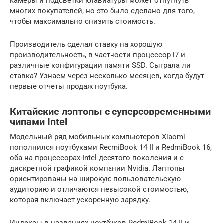
камеры и подсветки клавиатуры может отпугнуть
многих покупателей, но это было сделано для того,
чтобы максимально снизить стоимость.
Производитель сделал ставку на хорошую
производительность, в частности процессор i7 и
различные конфигурации памяти SSD. Сыграла ли
ставка? Узнаем через несколько месяцев, когда будут
первые отчеты продаж ноутбука.
Китайские лэптопы с суперсовременными
чипами Intel
Модельный ряд мобильных компьютеров Xiaomi
пополнился ноутбуками RedmiBook 14 II и RedmiBook 16,
оба на процессорах Intel десятого поколения и с
дискретной графикой компании Nvidia. Лэптопы
ориентированы на широкую пользовательскую
аудиторию и отличаются невысокой стоимостью,
которая включает ускоренную зарядку.
Индексы в названиях ноутбуков RedmiBook 14 II и