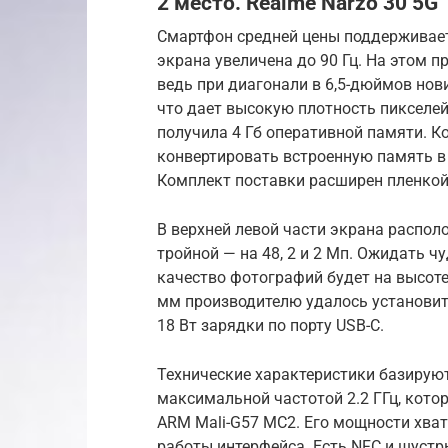
2 место. Realme Narzo 30 5G
Смартфон средней цены поддерживает 
экрана увеличена до 90 Гц. На этом 
ведь при диагонали в 6,5-дюймов нов
что дает высокую плотность пикселе
получила 4 Гб оперативной памяти. Ко
конвертировать встроенную память в
Комплект поставки расширен пленко
В верхней левой части экрана распол
тройной — на 48, 2 и 2 Мп. Ожидать чу
качество фотографий будет на высоте
мм производителю удалось установит
18 Вт зарядки по порту USB-C.
Технические характеристики базируютс
максимальной частотой 2.2 ГГц, кото
ARM Mali-G57 MC2. Его мощности хва
работы интерфейса. Есть NFC и шустр