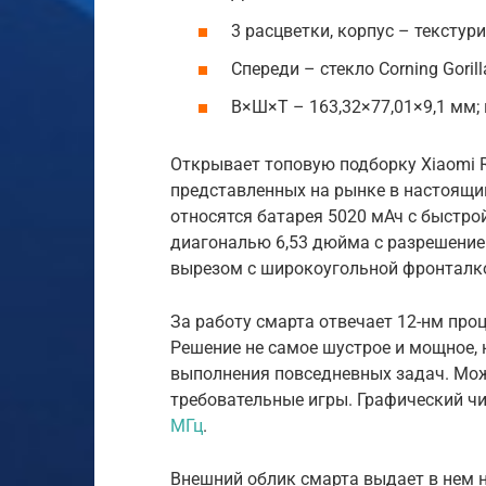
3 расцветки, корпус – текстур
Спереди – стекло Corning Gorill
В×Ш×Т – 163,32×77,01×9,1 мм; в
Открывает топовую подборку Xiaomi 
представленных на рынке в настоящий
относятся батарея 5020 мАч с быстро
диагональю 6,53 дюйма с разрешение
вырезом с широкоугольной фронталкой
За работу смарта отвечает 12-нм проце
Решение не самое шустрое и мощное, 
выполнения повседневных задач. Мож
требовательные игры. Графический ч
МГц
.
Внешний облик смарта выдает в нем н