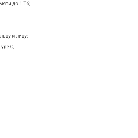
мяти до 1 Тб;
льцу и лицу;
ype-C;