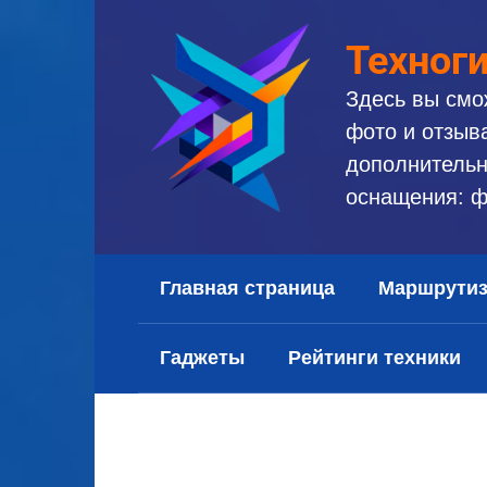
Перейти
к
Техног
контенту
Здесь вы смо
фото и отзыв
дополнительн
оснащения: ф
Главная страница
Маршрути
Гаджеты
Рейтинги техники