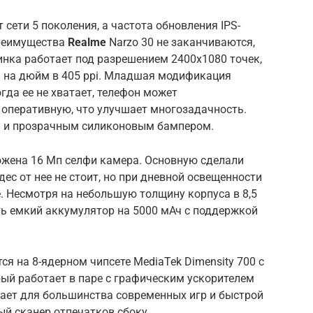
сети 5 поколения, а частота обновления IPS-
преимущества
Realme
Narzo 30 не заканчиваются,
инка работает под разрешением 2400х1080 точек,
й на дюйм в 405 ppi. Младшая модификация
гда ее не хватает, телефон может
 оперативную, что улучшает многозадачность.
й и прозрачным силиконовым бампером.
ожена 16 Мп селфи камера. Основную сделали
дес от нее не стоит, но при дневной освещенности
. Несмотря на небольшую толщину корпуса в 8,5
ь емкий аккумулятор на 5000 мАч с поддержкой
я на 8-ядерном чипсете MediaTek Dimensity 700 с
рый работает в паре с графическим ускорителем
тает для большинства современных игр и быстрой
ый сканер отпечатков сбоку.