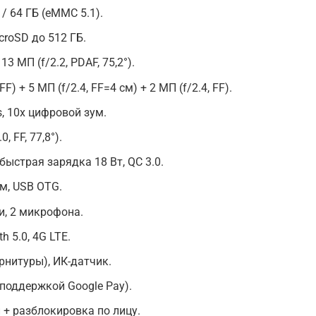
 / 64 ГБ (eMMC 5.1).
croSD до 512 ГБ.
3 МП (f/2.2, PDAF, 75,2°).
FF) + 5 МП (f/2.4, FF=4 см) + 2 МП (f/2.4, FF).
, 10х цифровой зум.
 FF, 77,8°).
быстрая зарядка 18 Вт, QC 3.0.
мм, USB OTG.
и, 2 микрофона.
th 5.0, 4G LTE.
рнитуры), ИК-датчик.
поддержкой Google Pay).
 + разблокировка по лицу.