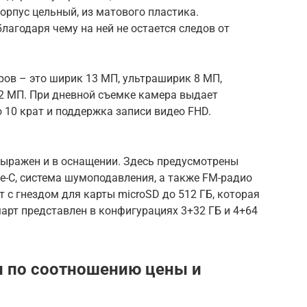
орпус цельный, из матового пластика.
лагодаря чему на ней не остается следов от
оров – это ширик 13 МП, ультраширик 8 МП,
2 МП. При дневной съемке камера выдает
 10 крат и поддержка записи видео FHD.
выражен и в оснащении. Здесь предусмотрены
e-C, система шумоподавления, а также FM-радио
т с гнездом для карты microSD до 512 ГБ, которая
март представлен в конфигурациях 3+32 ГБ и 4+64
н по соотношению цены и