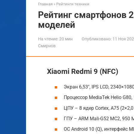
Главная
»
Рейтинги техники
Рейтинг смартфонов 2
моделей
На чтение:
20 мин
Опубликовано:
11 Ноя 20
Смирнов
Xiaomi Redmi 9 (NFC)
Экран 6,53″, IPS LCD, 2340×1080, 
Процессор MediaTek Helio G80, 
ЦПУ – 8 ядер Cortex, A75 (2×2,0 
ГПУ – ARM Mali-G52 MC2, 950 
ОС Android 10 (Q), интерфейс MI