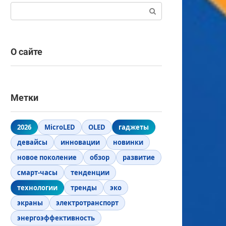
Поиск:
О сайте
Метки
2026
MicroLED
OLED
гаджеты
девайсы
инновации
новинки
новое поколение
обзор
развитие
смарт-часы
тенденции
технологии
тренды
эко
экраны
электротранспорт
энергоэффективность