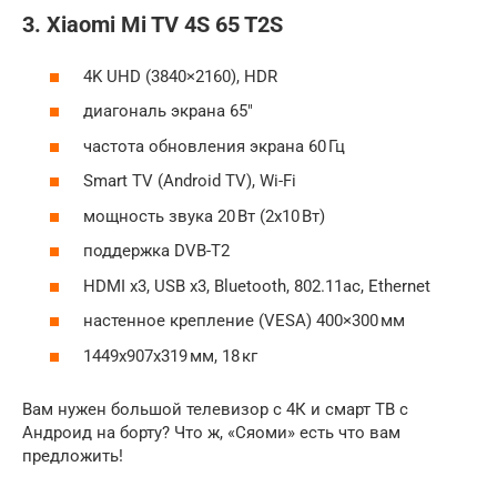
3. Xiaomi Mi TV 4S 65 T2S
4K UHD (3840×2160), HDR
диагональ экрана 65″
частота обновления экрана 60 Гц
Smart TV (Android TV), Wi-Fi
мощность звука 20 Вт (2х10 Вт)
поддержка DVB-T2
HDMI x3, USB x3, Bluetooth, 802.11ac, Ethernet
настенное крепление (VESA) 400×300 мм
1449x907x319 мм, 18 кг
Вам нужен большой телевизор с 4К и смарт ТВ с
Андроид на борту? Что ж, «Сяоми» есть что вам
предложить!