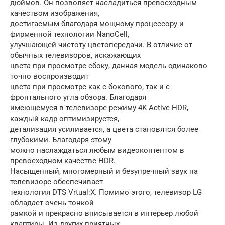
дюймов. Он позволяет насладиться превосходным
качеством изображения,
достигаемым благодаря мощному процессору и
фирменной технологии NanoCell,
улучшающей чистоту цветопередачи. В отличие от
обычных телевизоров, искажающих
цвета при просмотре сбоку, данная модель одинаково
точно воспроизводит
цвета при просмотре как с бокового, так и с
фронтального угла обзора. Благодаря
имеющемуся в телевизоре режиму 4K Active HDR,
каждый кадр оптимизируется,
детализация усиливается, а цвета становятся более
глубокими. Благодаря этому
можно наслаждаться любым видеоконтентом в
превосходном качестве HDR.
Насыщенный, многомерный и безупречный звук на
телевизоре обеспечивает
технология DTS Vrtual:X. Помимо этого, телевизор LG
обладает очень тонкой
рамкой и прекрасно вписывается в интерьер любой
квартиры. Из других приятных