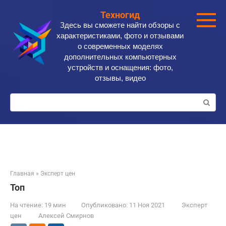
Перейти
Техногид
к
Здесь вы сможете найти обзоры с
контенту
характеристиками, фото и отзывами
о современных моделях
дополнительных компьютерных
устройств и оснащения: фото,
отзывы, видео
Поиск:
Главная
»
Эксперт цен
Топ
На чтение:
19 мин
Опубликовано:
11 Ноя 2021
Эксперт
цен
Алексей Смирнов