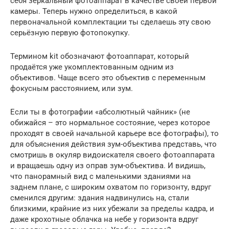
себя зеркальный фотоаппарат в качестве своей первой
камеры. Теперь нужно определиться, в какой
первоначальной комплектации ты сделаешь эту свою
серьёзную первую фотопокупку.
Термином kit обозначают фотоаппарат, который
продаётся уже укомплектованным одним из
объективов. Чаще всего это объектив с переменным
фокусным расстоянием, или зум.
Если ты в фотографии «абсолютный чайник» (не
обижайся – это нормальное состояние, через которое
проходят в своей начальной карьере все фотографы), то
для объяснения действия зум-объектива представь, что
смотришь в окуляр видоискателя своего фотоаппарата
и вращаешь одну из оправ зум-объектива. И видишь,
что панорамный вид с маленькими зданиями на
заднем плане, с широким охватом по горизонту, вдруг
сменился другим: здания надвинулись на, стали
близкими, крайние из них убежали за пределы кадра, и
даже крохотные облачка на небе у горизонта вдруг