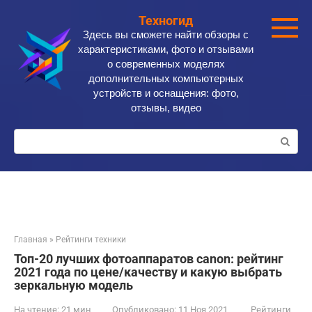
Перейти
Техногид
к
Здесь вы сможете найти обзоры с
контенту
характеристиками, фото и отзывами
о современных моделях
дополнительных компьютерных
устройств и оснащения: фото,
отзывы, видео
Поиск:
Главная
»
Рейтинги техники
Топ-20 лучших фотоаппаратов canon: рейтинг
2021 года по цене/качеству и какую выбрать
зеркальную модель
На чтение:
21 мин
Опубликовано:
11 Ноя 2021
Рейтинги