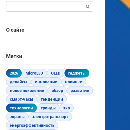
Поиск:
О сайте
Метки
2026
MicroLED
OLED
гаджеты
девайсы
инновации
новинки
новое поколение
обзор
развитие
смарт-часы
тенденции
технологии
тренды
эко
экраны
электротранспорт
энергоэффективность