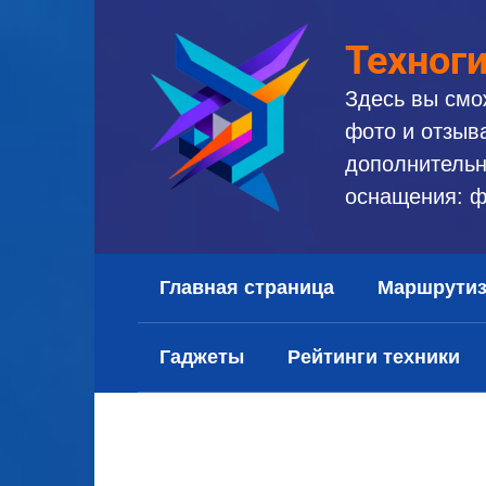
Перейти
к
Техног
контенту
Здесь вы смо
фото и отзыв
дополнительн
оснащения: ф
Главная страница
Маршрути
Гаджеты
Рейтинги техники