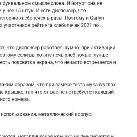
в буквальном смысле слова. И йогурт она не
у нее 15 штук. И есть диспенсер, что
горию хлебопечек в разы. Поэтому и Garlyn
х участников рейтинга хлебопечек 2021 по
т, что диспенсер работает шумно: при активации
оэтому если вы хотите печь хлеб ночью, лучше
есть подсветка экрана, что нечасто встречается и
аким образом, что при замесе теста мука в углах
на крышке, так что от вас не потребуется каждый
жного номера.
 использования, металлический корпус,
таются, металлическая крышка не фиксируется и