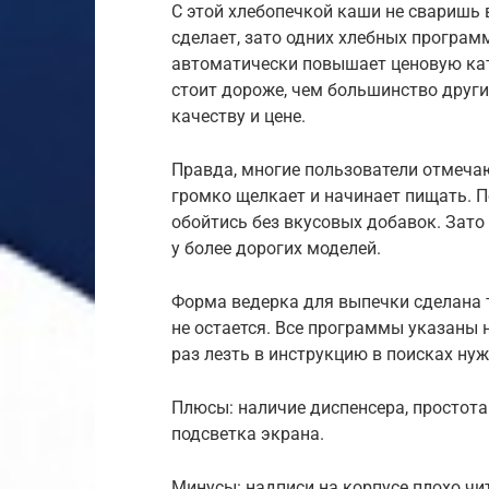
С этой хлебопечкой каши не сваришь 
сделает, зато одних хлебных программ 
автоматически повышает ценовую кате
стоит дороже, чем большинство други
качеству и цене.
Правда, многие пользователи отмечаю
громко щелкает и начинает пищать. П
обойтись без вкусовых добавок. Зато 
у более дорогих моделей.
Форма ведерка для выпечки сделана т
не остается. Все программы указаны 
раз лезть в инструкцию в поисках ну
Плюсы: наличие диспенсера, простота
подсветка экрана.
Минусы: надписи на корпусе плохо чи