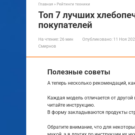
Главная
»
Рейтинги техники
Топ 7 лучших хлебопе
покупателей
На чтение:
26 мин
Опубликовано:
11 Ноя 20
Смирнов
Полезные советы
А теперь несколько рекомендаций, ка
Каждая модель отличается от другой
читайте инструкцию.
В форму закладываются продукты стр
Обратите внимание, что для некото
мукой, а в других по инструкции их н