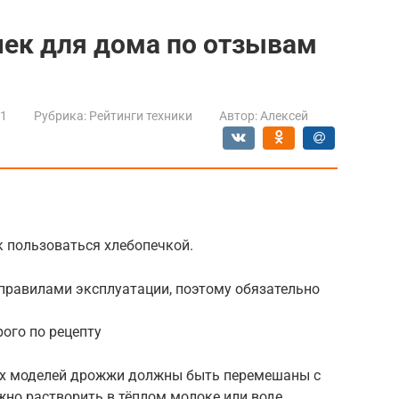
чек для дома по отзывам
21
Рубрика:
Рейтинги техники
Автор:
Алексей
к пользоваться хлебопечкой.
 правилами эксплуатации, поэтому обязательно
ого по рецепту
рых моделей дрожжи должны быть перемешаны с
ужно растворить в тёплом молоке или воде.