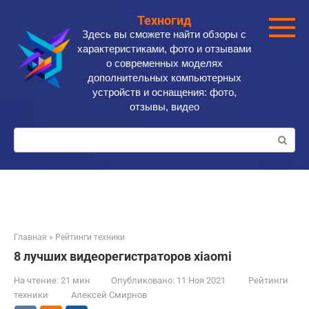
Перейти
Техногид
к
Здесь вы сможете найти обзоры с
контенту
характеристиками, фото и отзывами
о современных моделях
дополнительных компьютерных
устройств и оснащения: фото,
отзывы, видео
Поиск:
Главная
»
Рейтинги техники
8 лучших видеорегистраторов xiaomi
На чтение:
21 мин
Опубликовано:
11 Ноя 2021
Рейтинги
техники
Алексей Смирнов