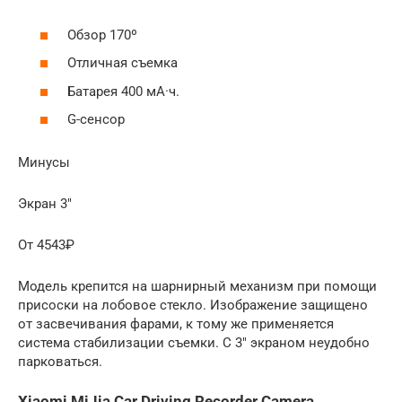
Обзор 170º
Отличная съемка
Батарея 400 мА·ч.
G-сенсор
Минусы
Экран 3″
От 4543₽
Модель крепится на шарнирный механизм при помощи
присоски на лобовое стекло. Изображение защищено
от засвечивания фарами, к тому же применяется
система стабилизации съемки. С 3″ экраном неудобно
парковаться.
Xiaomi MiJia Car Driving Recorder Camera