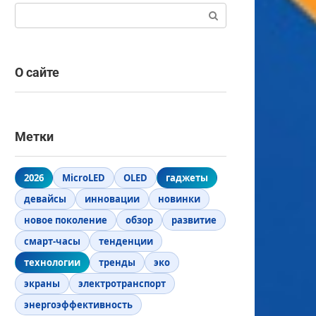
Поиск:
О сайте
Метки
2026
MicroLED
OLED
гаджеты
девайсы
инновации
новинки
новое поколение
обзор
развитие
смарт-часы
тенденции
технологии
тренды
эко
экраны
электротранспорт
энергоэффективность