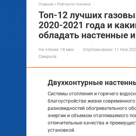
Главная
»
Рейтинги техники
Топ-12 лучших газовых
2020-2021 года и ка
обладать настенные 
На чтение:
18 мин
Опубликовано:
11 Ноя 20
Смирнов
Двухконтурные настенны
Системы отопления и горячего водос
благоустройстве жизни современного
разновидностей обогревательного об
энергии и объемом отапливаемого по
отличительные качества и преимущест
установкой.