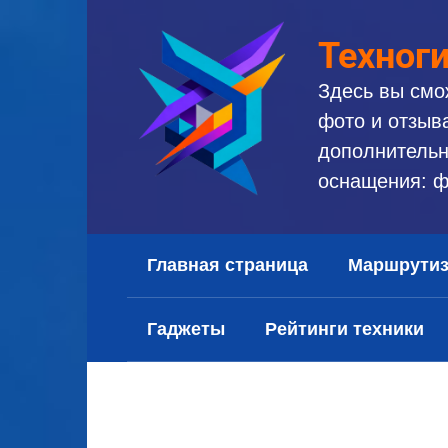
Перейти
к
Техног
контенту
Здесь вы смо
фото и отзыв
дополнительн
оснащения: ф
Главная страница
Маршрути
Гаджеты
Рейтинги техники