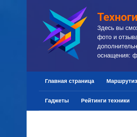
Перейти
к
Техног
контенту
Здесь вы смо
фото и отзыв
дополнительн
оснащения: ф
Главная страница
Маршрути
Гаджеты
Рейтинги техники