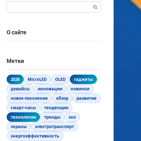
Поиск:
О сайте
Метки
2026
MicroLED
OLED
гаджеты
девайсы
инновации
новинки
новое поколение
обзор
развитие
смарт-часы
тенденции
технологии
тренды
эко
экраны
электротранспорт
энергоэффективность