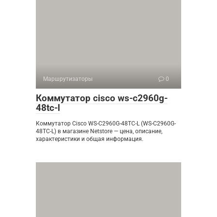
Маршрутизаторы
0
Коммутатор cisco ws-c2960g-
48tc-l
Коммутатор Cisco WS-C2960G-48TC-L (WS-C2960G-
48TC-L) в магазине Netstore — цена, описание,
характеристики и общая информация.