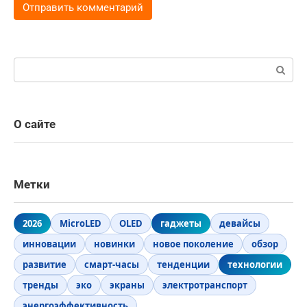
Поиск:
О сайте
Метки
2026
MicroLED
OLED
гаджеты
девайсы
инновации
новинки
новое поколение
обзор
развитие
смарт-часы
тенденции
технологии
тренды
эко
экраны
электротранспорт
энергоэффективность