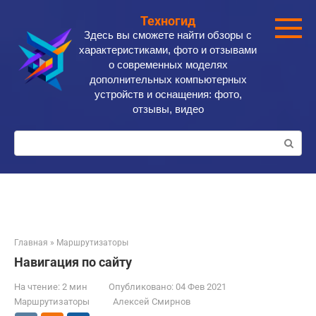
Перейти
Техногид
к
Здесь вы сможете найти обзоры с
контенту
характеристиками, фото и отзывами
о современных моделях
дополнительных компьютерных
устройств и оснащения: фото,
отзывы, видео
Поиск:
Главная
»
Маршрутизаторы
Навигация по сайту
На чтение:
2 мин
Опубликовано:
04 Фев 2021
Маршрутизаторы
Алексей Смирнов