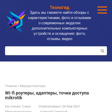
Перейти
Техногид
к
Здесь вы сможете найти обзоры с
контенту
характеристиками, фото и отзывами
о современных моделях
дополнительных компьютерных
устройств и оснащения: фото,
отзывы, видео
Поиск:
Главная
»
Маршрутизаторы
Wi-fi роутеры, адаптеры, точки доступа
mikrotik
На чтение:
2 мин
Опубликовано:
04 Фев 2021
Маршрутизаторы
Алексей Смирнов