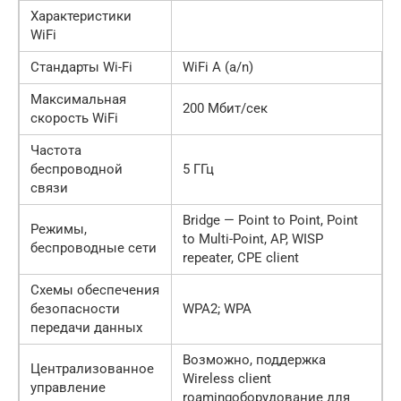
Характеристики
WiFi
Стандарты Wi-Fi
WiFi A (a/n)
Максимальная
200 Мбит/сек
скорость WiFi
Частота
беспроводной
5 ГГц
связи
Bridge — Point to Point, Point
Режимы,
to Multi-Point, AP, WISP
беспроводные сети
repeater, CPE client
Схемы обеспечения
безопасности
WPA2; WPA
передачи данных
Возможно, поддержка
Централизованное
Wireless client
управление
roamingоборудование для