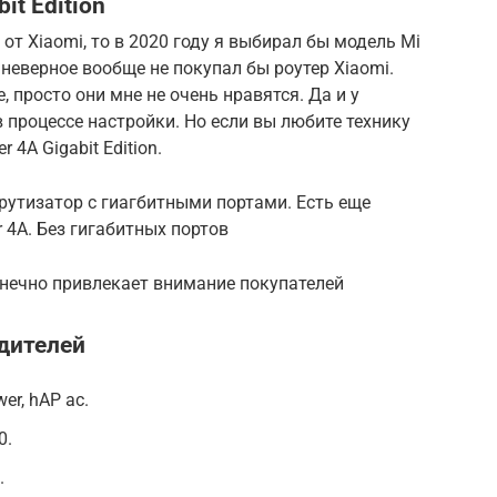
it Edition
т Xiaomi, то в 2020 году я выбирал бы модель Mi
, я неверное вообще не покупал бы роутер Xiaomi.
е, просто они мне не очень нравятся. Да и у
процессе настройки. Но если вы любите технику
r 4A Gigabit Edition.
утизатор с гиагбитными портами. Есть еще
r 4A. Без гигабитных портов
онечно привлекает внимание покупателей
дителей
wer, hAP ac.
0.
.