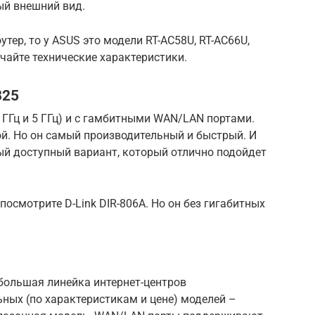
ый внешний вид.
тер, то у ASUS это модели RT-AC58U, RT-AC66U,
чайте технические характеристики.
825
 ГГц и 5 ГГц) и с гамбитными WAN/LAN портами.
гой. Но он самый производительный и быстрый. И
мый доступный вариант, который отлично подойдет
посмотрите D-Link DIR-806A. Но он без гигабитных
 большая линейка интернет-центров
ных (по характеристикам и цене) моделей –