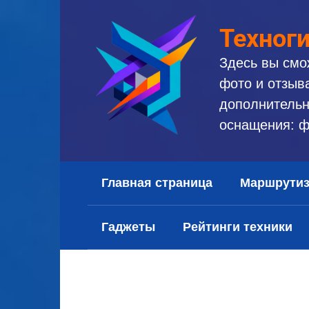
Перейти
к
Техног
контенту
Здесь вы смо
фото и отзыв
дополнительн
оснащения: ф
Главная страница
Маршрути
Гаджеты
Рейтинги техники