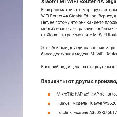
Xiaomi Mi WiFi Router 4A Gigab
Если рассматривать маршрутизаторы о
WiFi Router 4A Gigabit Edition. Вернее
Нет, не потому что они какие-то плохи
многих возникают разные проблемы в 
от Xiaomi, то рассмотрите Mi WiFi Route
Это обычный двухдиапазонный маршр
более доступная модель Mi WiFi Route
Внешний вид и цена на эти роутеры к
Варианты от других произво
MikroTik: hAP ac², hAP ac lite to
Huawei: модель Huawei WS520
Totolink: модель A3002RU 6617