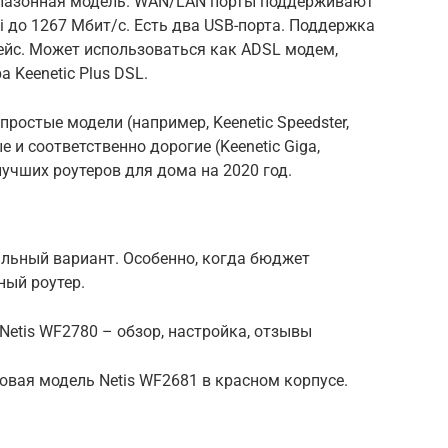
иапазонная модель. WAN/LAN порты поддерживают
Fi до 1267 Мбит/с. Есть два USB-порта. Поддержка
ейс. Может использоваться как ADSL модем,
 Keenetic Plus DSL.
 простые модели (например, Keenetic Speedster,
ые и соответственно дорогие (Keenetic Giga,
з лучших роутеров для дома на 2020 год.
альный вариант. Особенно, когда бюджет
ный роутер.
Netis WF2780 – обзор, настройка, отзывы
ровая модель Netis WF2681 в красном корпусе.