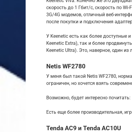
Keenetic Viva. Конечно же это двухд
скорость до 1 Гбит/с, скорость по Wi-
3G/4G модемов, отличный веб-интерф
после покупки и подключения адаптера
У Keenetic есть как более доступные и
Keenetic Extra), так и более продвинут
Keenetic Ultra). Это, наверное, один и
Netis WF2780
У меня был такой Netis WF2780, норм
ограничен, но хочется взять современ
Возможно, будет интересно почитать: 
Есть еще более производительная, иг
Tenda AC9 и Tenda AC10U