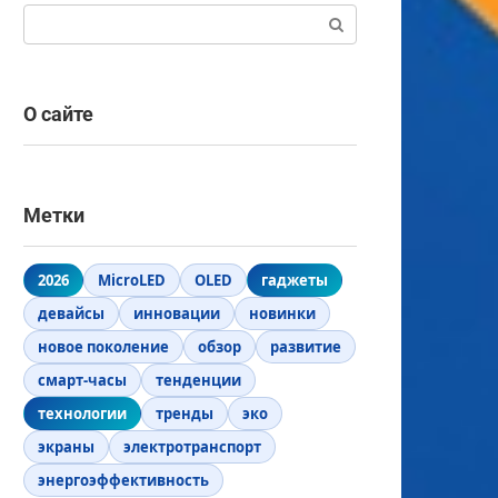
Поиск:
О сайте
Метки
2026
MicroLED
OLED
гаджеты
девайсы
инновации
новинки
новое поколение
обзор
развитие
смарт-часы
тенденции
технологии
тренды
эко
экраны
электротранспорт
энергоэффективность