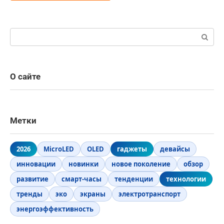
Поиск:
О сайте
Метки
2026
MicroLED
OLED
гаджеты
девайсы
инновации
новинки
новое поколение
обзор
развитие
смарт-часы
тенденции
технологии
тренды
эко
экраны
электротранспорт
энергоэффективность