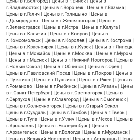
Цены в г.Белгород | Цены в г.Бийск | Цены в
г.Владивосток | Цены в г.Воронеж | Цены в г.Вязьма |
Цены в г.Галич | Цены в г.Голицыно | Цены в
г.Домодедово | Цены в г.Железногорск | Цены в
г.Зеленоградск | Цены в г.Истра | Цены в г.Калуга |
Цены в г.Калязин | Цены в г.Ковров | Цены в
г.Комсомольск | Цены в г.Королев | Цены в г.Кострома |
Цены в г.Красноярск | Цены в г.Курск | Цены в г.Липецк
| Цены в г.Можайск | Цены в г.Москва | Цены в г.Муром
| Цены в г.Мценск | Цены в г.Нижний Новгород | Цены в
г.Новый Оскол | Цены в г.Обнинск | Цены в г.Орел |
Цены в г.Павловский Посад | Цены в г.Покров | Цены в
г.Путятино | Цены в г.Пушкино | Цены в г.Ржев | Цены в
г.Романово | Цены в г.Рыбинск | Цены в г.Рязань | Цены
в г.Санкт-Петербург | Цены в г.Светлогорск | Цены в
г.Серпухов | Цены в г.Славгород | Цены в г.Смоленск |
Цены в г.Солнечногорск | Цены в г.Старый Оскол |
Цены в г.Суздаль | Цены в г.Тамбов | Цены в г.Тверь |
Цены в г.Тула | Цены в г.Углич | Цены в г.Чехов | Цены в
г.Ярославль | Цены в г.Екатеринбург | Цены в
г.Архангельск | Цены в г.Вологда | Цены в г.Мурманск |
Цены в г.Великий Новгород | Цены в г.Астрахань | Цены