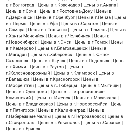
в г.Волгоград | Цены в г.Краснодар | Цены в г.Анапа |
Цены в г.Сочи | Цены в г.Ростов-на-Дону | Цены в
г.Дзержинск | Цены в г.Оренбург | Цены в г.Пенза | Цены
в г.Пермь | Цены в г.Уфа | Цены в г.Саратов | Цены в
г.Самара | Цены в г.Тольятти | Цены в г.Тюмень | Цены в
г.Ханты-Мансийск | Цены в г.Челябинск | Цены в
г.Новосибирск | Цены в г.Омск | Цены в г.Томск | Цены
в г.Кемерово | Цены в г.Благовещенск | Цены в
г.Магадан | Цены в г.Хабаровск | Цены в г.Южно-
Сахалинск | Цены в г.Якутск | Цены в г.Подольск | Цены
в г.Химки | Цены в г.Реутов | Цены в
г.Железнодорожный | Цены в г.Климовск | Цены в
г.Балашиха | Цены в г.Красногорск | Цены в
г.Мосрентген | Цены в г.Люберцы | Цены в г.Мытищи |
Цены в г.Одинцово | Цены в г.Петропавловск-
Камчатский | Цены в г.Ижевск | Цены в г.Махачкала |
Цены в г.Владикавказ | Цены в г.Новороссийск | Цены
в г.Пятигорск | Цены в г.Калининград | Цены в
г.Набережные Челны | Цены в г.Петрозаводск | Цены в
г.Ставрополь | Цены в г.Ульяновск | Цены в г.Саранск |
Цены в г.Брянск