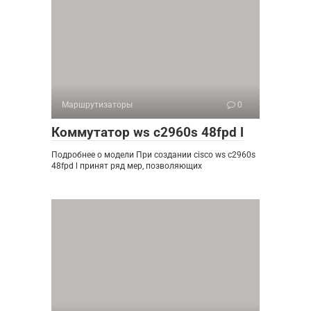
Маршрутизаторы
0
Коммутатор ws c2960s 48fpd l
Подробнее о модели При создании cisco ws c2960s
48fpd l принят ряд мер, позволяющих