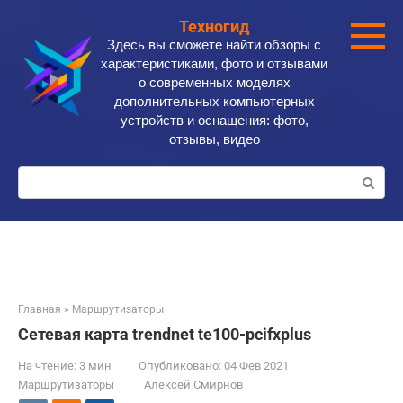
Перейти
Техногид
к
Здесь вы сможете найти обзоры с
контенту
характеристиками, фото и отзывами
о современных моделях
дополнительных компьютерных
устройств и оснащения: фото,
отзывы, видео
Поиск:
Главная
»
Маршрутизаторы
Сетевая карта trendnet te100-pcifxplus
На чтение:
3 мин
Опубликовано:
04 Фев 2021
Маршрутизаторы
Алексей Смирнов