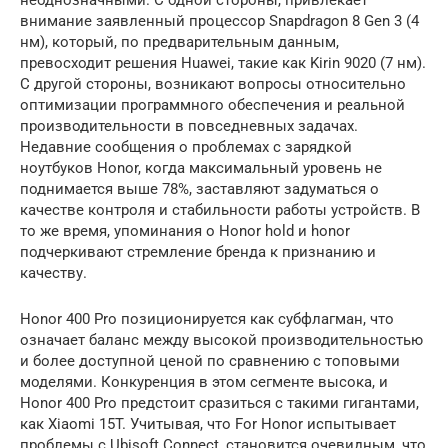
неоднозначными. С одной стороны, привлекает
внимание заявленный процессор Snapdragon 8 Gen 3 (4
нм), который, по предварительным данным,
превосходит решения Huawei, такие как Kirin 9020 (7 нм).
С другой стороны, возникают вопросы относительно
оптимизации программного обеспечения и реальной
производительности в повседневных задачах.
Недавние сообщения о проблемах с зарядкой
ноутбуков Honor, когда максимальный уровень не
поднимается выше 78%, заставляют задуматься о
качестве контроля и стабильности работы устройств. В
то же время, упоминания о Honor hold и honor
подчеркивают стремление бренда к признанию и
качеству.
Honor 400 Pro позиционируется как субфлагман, что
означает баланс между высокой производительностью
и более доступной ценой по сравнению с топовыми
моделями. Конкуренция в этом сегменте высока, и
Honor 400 Pro предстоит сразиться с такими гигантами,
как Xiaomi 15T. Учитывая, что For Honor испытывает
проблемы с Ubisoft Connect, становится очевидным, что