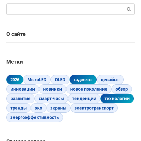
Поиск:
О сайте
Метки
2026
MicroLED
OLED
гаджеты
девайсы
инновации
новинки
новое поколение
обзор
развитие
смарт-часы
тенденции
технологии
тренды
эко
экраны
электротранспорт
энергоэффективность