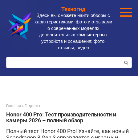
Перейти
Техногид
к
Здесь вы сможете найти обзоры с
контенту
характеристиками, фото и отзывами
о современных моделях
дополнительных компьютерных
устройств и оснащения: фото,
отзывы, видео
Поиск:
Главная
»
Гаджеты
Honor 400 Pro: Тест производительности и
камеры 2026 – полный обзор
Полный тест Honor 400 Pro! Узнайте, как новый
Snapdragon 8 Gen 3 справляется с играми и