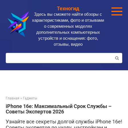
Перейти
Техногид
к
Здесь вы сможете найти обзоры с
контенту
характеристиками, фото и отзывами
о современных моделях
дополнительных компьютерных
устройств и оснащения: фото,
отзывы, видео
Поиск:
Главная
»
Гаджеты
iPhone 16e: Максимальный Срок Службы –
Советы Экспертов 2026
Узнайте все секреты долгой службы iPhone 16e!
Советы экспертов по уходу, настройкам и