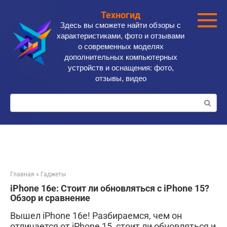
Перейти
Техногид
к
Здесь вы сможете найти обзоры с
контенту
характеристиками, фото и отзывами
о современных моделях
дополнительных компьютерных
устройств и оснащения: фото,
отзывы, видео
Поиск:
Главная
»
Гаджеты
iPhone 16e: Стоит ли обновляться с iPhone 15?
Обзор и сравнение
Вышел iPhone 16e! Разбираемся, чем он
отличается от iPhone 15, стоит ли обновляться и