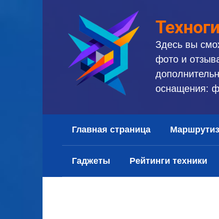
Перейти
к
Техног
контенту
Здесь вы смо
фото и отзыв
дополнительн
оснащения: ф
Главная страница
Маршрути
Гаджеты
Рейтинги техники