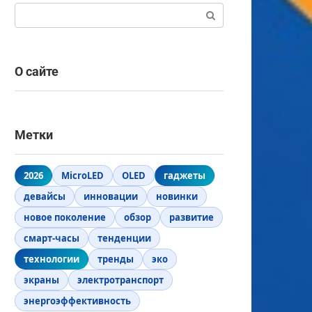
Поиск:
О сайте
Метки
2026
MicroLED
OLED
гаджеты
девайсы
инновации
новинки
новое поколение
обзор
развитие
смарт-часы
тенденции
технологии
тренды
эко
экраны
электротранспорт
энергоэффективность