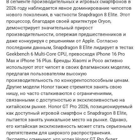
В сегменте производительных и игровых смартфонов в
2026 году наблюдается явное доминирование чипсетов
нового поколения, в частности Snapdragon 8 Elite. Этот
процессор, благодаря своей архитектуре Oryon,
демонстрирует значительный прирост
производительности, опережая предшественников и
даже конкурируя с решениями от Apple. Согласно
последним данным, Snapdragon 8 Elite лидирует в тестах
Geekbench 6 Multi-Core CPU, превосходя iPhone 16 Pro
Max и iPhone 16 Plus. Бренды Xiaomi и Poco активно
используют этот чипсет в своих флагманских моделях,
предлагая пользователям высокую
производительность по конкурентоспособным ценам.
Другие модели Honor также стремятся занять свою
нишу, но часто сталкиваются с ограничениями,
связанными с доступностью и эксклюзивностью на
китайском рынке. Honor GT Pro 2026, позиционируемый
как доступный игровой смартфон с Snapdragon 8 Elite,
пытается занять уникальное место на рынке. Однако,
его китайская эксклюзивность может стать серьезным
препятствием для широкого распространения.
Эксперты отмечают, что успех Honor GT Pro будет