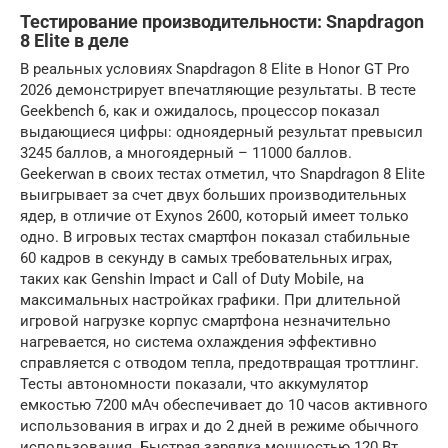
Тестирование производительности: Snapdragon
8 Elite в деле
В реальных условиях Snapdragon 8 Elite в Honor GT Pro
2026 демонстрирует впечатляющие результаты. В тесте
Geekbench 6, как и ожидалось, процессор показал
выдающиеся цифры: одноядерный результат превысил
3245 баллов, а многоядерный – 11000 баллов.
Geekerwan в своих тестах отметил, что Snapdragon 8 Elite
выигрывает за счет двух больших производительных
ядер, в отличие от Exynos 2600, который имеет только
одно. В игровых тестах смартфон показал стабильные
60 кадров в секунду в самых требовательных играх,
таких как Genshin Impact и Call of Duty Mobile, на
максимальных настройках графики. При длительной
игровой нагрузке корпус смартфона незначительно
нагревается, но система охлаждения эффективно
справляется с отводом тепла, предотвращая троттлинг.
Тесты автономности показали, что аккумулятор
емкостью 7200 мАч обеспечивает до 10 часов активного
использования в играх и до 2 дней в режиме обычного
использования. Быстрая зарядка мощностью 120 Вт