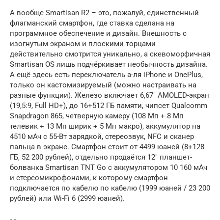
А вообще Smartisan R2 – это, пожалуй, единственный
флагманский смартфон, где ставка сделана на
программное обеспечение и дизайн. Внешность с
изогнутым экраном и плоскими торцами
действительно смотрится уникально, а скевоморфичная
Smartisan OS лишь подчёркивает необычность дизайна.
А ещё здесь есть переключатель а-ля iPhone и OnePlus,
только он кастомизируемый (можно настраивать на
разные функции). Железо включает 6,67″ AMOLED-экран
(19,5:9, Full HD+), до 16+512 ГБ памяти, чипсет Qualcomm
Snapdragon 865, четверную камеру (108 Мп + 8 Мп
телевик + 13 Мп ширик + 5 Мп макро), аккумулятор на
4510 мАч с 55-Вт зарядкой, стереозвук, NFC и сканер
пальца в экране. Смартфон стоит от 4499 юаней (8+128
ГБ, 52 200 рублей), отдельно продаётся 12″ планшет-
болванка Smartisan TNT Go с аккумулятором 10 160 мАч
и стереомикрофонами, к которому смартфон
подключается по кабелю по кабелю (1999 юаней / 23 200
рублей) или Wi-Fi 6 (2999 юаней).