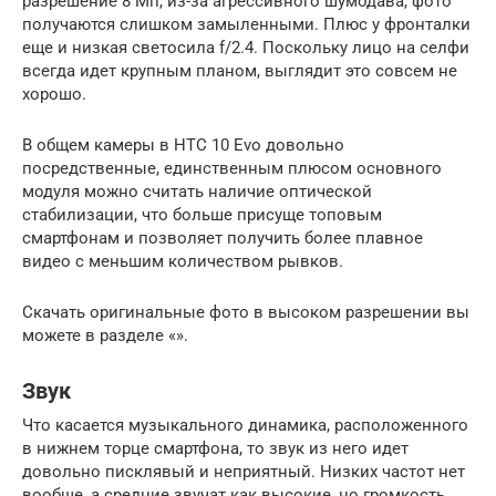
разрешение 8 Мп, из-за агрессивного шумодава, фото
получаются слишком замыленными. Плюс у фронталки
еще и низкая светосила f/2.4. Поскольку лицо на селфи
всегда идет крупным планом, выглядит это совсем не
хорошо.
В общем камеры в HTC 10 Evo довольно
посредственные, единственным плюсом основного
модуля можно считать наличие оптической
стабилизации, что больше присуще топовым
смартфонам и позволяет получить более плавное
видео с меньшим количеством рывков.
Скачать оригинальные фото в высоком разрешении вы
можете в разделе «».
Звук
Что касается музыкального динамика, расположенного
в нижнем торце смартфона, то звук из него идет
довольно писклявый и неприятный. Низких частот нет
вообще, а средние звучат как высокие, но громкость