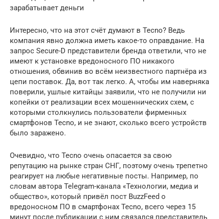
зарабатывает деньги
Интересно, что на этот счёт думают в Tecno? Ведь
компания явно должна иметь какое-то оправдание. На
запрос Secure-D представители бренда ответили, что не
имеют к установке вредоносного ПО никакого
отношения, обвинив во всём неизвестного партнёра из
цепи поставок. Да, вот так легко. А, чтобы им наверняка
поверили, ушлые китайцы заявили, что не получили ни
копейки от реализации всех мошеннических схем, с
которыми столкнулись пользователи фирменных
смартфонов Tecno, и не знают, сколько всего устройств
было заражено.
Очевидно, что Tecno очень опасается за свою
репутацию на рынке стран СНГ, поэтому очень трепетно
реагирует на любые негативные посты. Например, по
словам автора Telegram-канала «Технологии, медиа и
общество», который привёл пост BuzzFeed о
вредоносном ПО в смартфонах Tecno, всего через 15
минут после публикации с ним связался представитель