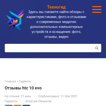
Перейти
Техногид
к
Здесь вы сможете найти обзоры с
контенту
характеристиками, фото и отзывами
о современных моделях
дополнительных компьютерных
устройств и оснащения: фото,
отзывы, видео
Поиск:
Главная
»
Гаджеты
Отзывы htc 10 evo
На чтение:
21 мин
Опубликовано:
11 Ноя 2021
Гаджеты
Алексей Смирнов