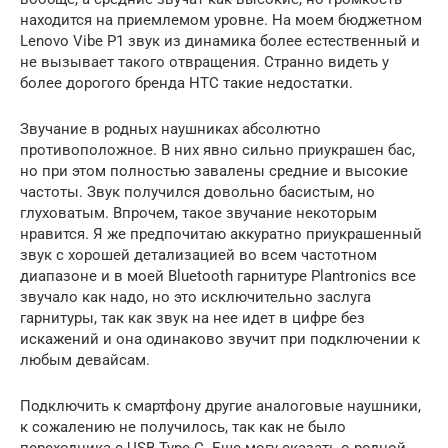
находится на приемлемом уровне. На моем бюджетном
Lenovo Vibe P1 звук из динамика более естественный и
не вызывает такого отвращения. Странно видеть у
более дорогого бренда HTC такие недостатки.
Звучание в родных наушниках абсолютно
противоположное. В них явно сильно приукрашен бас,
но при этом полностью завалены средние и высокие
частоты. Звук получился довольно басистым, но
глуховатым. Впрочем, такое звучание некоторым
нравится. Я же предпочитаю аккуратно приукрашенный
звук с хорошей детализацией во всем частотном
диапазоне и в моей Bluetooth гарнитуре Plantronics все
звучало как надо, но это исключительно заслуга
гарнитуры, так как звук на нее идет в цифре без
искажений и она одинаково звучит при подключении к
любым девайсам.
Подключить к смартфону другие аналоговые наушники,
к сожалению не получилось, так как не было
переходника с USB Type-C. Еще могу сказать о родной