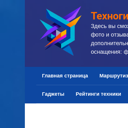
Перейти
к
Техног
контенту
Здесь вы смо
фото и отзыв
дополнительн
оснащения: ф
Главная страница
Маршрути
Гаджеты
Рейтинги техники