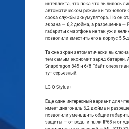
интеллекта, что пока что вылилось л
автоматическом режиме и технологию
срока службы аккумулятора. Но он от
экрана — 6,2 дюйма, а разрешение — Fu
габариты смартфона не так уж и вел
позволили вместить его в корпус 5,5
Также экран автоматически выключает
тем самым экономит заряд батареи. 
Snapdragon 845 и 6/8 Гбайт оперативн
тут серьезный.
LG Q Stylus+
Еще один интересный вариант для чтен
имеет диагональ 6,2 дюйма и разреше
позволили уменьшить общие габариты
защиты — от воды и пыли IP68 и от уд
экстремальных условий — MIL-STD-81