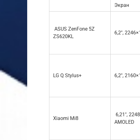
Экран
ASUS ZenFone 5Z
6,2″, 2246×
ZS620KL
LG Q Stylus+
6,2″, 2160×
6,21″, 224
Xiaomi Mi8
AMOLED