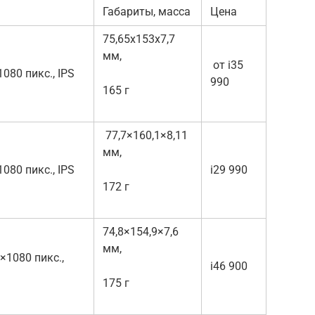
Габариты, масса
Цена
75,65x153x7,7
мм,
от i35
1080 пикс., IPS
990
165 г
77,7×160,1×8,11
мм,
1080 пикс., IPS
i29 990
172 г
74,8×154,9×7,6
мм,
8×1080 пикс.,
i46 900
175 г