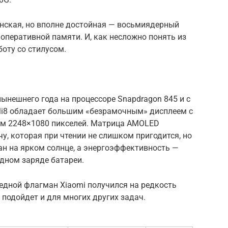
анская, но вполне достойная — восьмиядерный
 оперативной памяти. И, как несложно понять из
оту со стилусом.
ынешнего года на процессоре Snapdragon 845 и с
 Mi8 обладает большим «безрамочным» дисплеем с
ем 2248×1080 пикселей. Матрица AMOLED
, которая при чтении не слишком пригодится, но
ан на ярком солнце, а энергоэффективность —
дном заряде батареи.
едной флагман Xiaomi получился на редкость
 подойдет и для многих других задач.