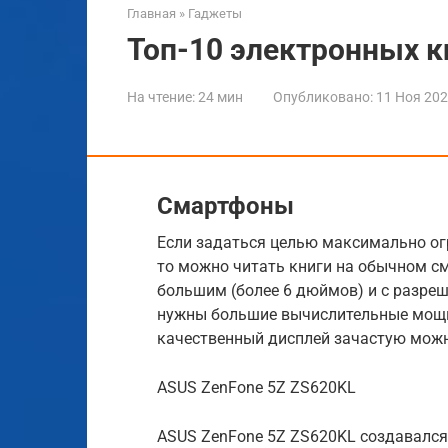
Главная
»
Гаджеты
Топ-10 электронных к
На чтение:
24 мин
Опубликовано:
11 Ноя 20
Смартфоны
Если задаться целью максимально ог
то можно читать книги на обычном см
большим (более 6 дюймов) и с разреше
нужны большие вычислительные мощно
качественный дисплей зачастую можн
ASUS ZenFone 5Z ZS620KL
ASUS ZenFone 5Z ZS620KL создавался