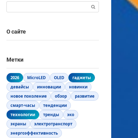
Поиск:
О сайте
Метки
2026
MicroLED
OLED
гаджеты
девайсы
инновации
новинки
новое поколение
обзор
развитие
смарт-часы
тенденции
технологии
тренды
эко
экраны
электротранспорт
энергоэффективность