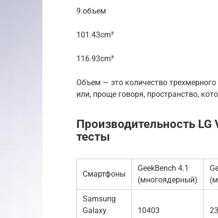
9.объем
101.43cm³
116.93cm³
Объем — это количество трехмерного 
или, проще говоря, пространство, кот
Производительность LG V
тесты
GeekBench 4.1
Ge
Смартфоны
(многоядерный)
(
Samsung
Galaxy
10403
2