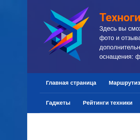
Перейти
к
Техног
контенту
Здесь вы смо
фото и отзыв
дополнительн
оснащения: ф
Главная страница
Маршрути
Гаджеты
Рейтинги техники