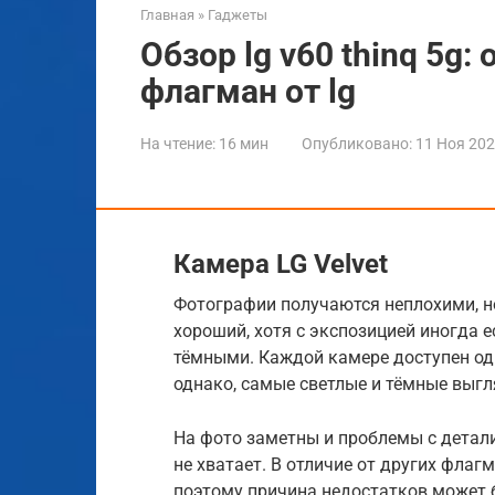
Главная
»
Гаджеты
Обзор lg v60 thinq 5g
флагман от lg
На чтение:
16 мин
Опубликовано:
11 Ноя 20
Камера LG Velvet
Фотографии получаются неплохими, 
хороший, хотя с экспозицией иногда 
тёмными. Каждой камере доступен оди
однако, самые светлые и тёмные выгл
На фото заметны и проблемы с детали
не хватает. В отличие от других флаг
поэтому причина недостатков может б