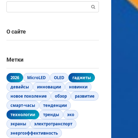
Поиск:
О сайте
Метки
2026
MicroLED
OLED
гаджеты
девайсы
инновации
новинки
новое поколение
обзор
развитие
смарт-часы
тенденции
технологии
тренды
эко
экраны
электротранспорт
энергоэффективность