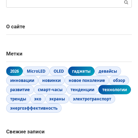
О сайте
Метки
2026
MicroLED
OLED
гаджеты
девайсы
инновации
новинки
новое поколение
обзор
развитие
смарт-часы
тенденции
технологии
тренды
эко
экраны
электротранспорт
энергоэффективность
Свежие записи