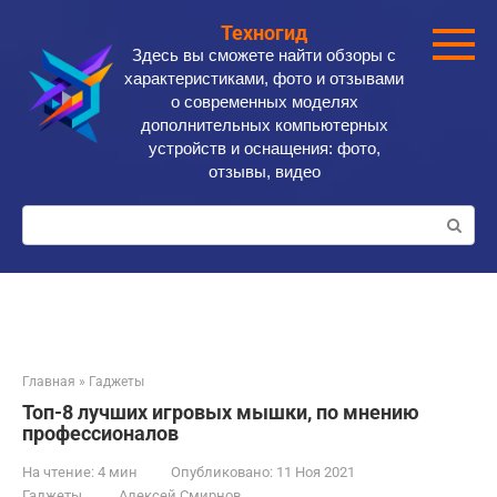
Перейти
Техногид
к
Здесь вы сможете найти обзоры с
контенту
характеристиками, фото и отзывами
о современных моделях
дополнительных компьютерных
устройств и оснащения: фото,
отзывы, видео
Поиск:
Главная
»
Гаджеты
Топ-8 лучших игровых мышки, по мнению
профессионалов
На чтение:
4 мин
Опубликовано:
11 Ноя 2021
Гаджеты
Алексей Смирнов