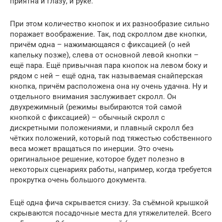
приятна и глазу, и руке.
При этом количество кнопок и их разнообразие сильно
поражает воображение. Так, под скроллом две кнопки,
причём одна – нажимающаяся с фиксацией (о ней
капельку позже), слева от основной левой кнопки –
ещё пара. Ещё привычная пара кнопок на левом боку и
рядом с ней – ещё одна, так называемая снайперская
кнопка, причём расположена она ну очень удачна. Ну и
отдельного внимания заслуживает скролл. Он
двухрежимный (режимы выбираются той самой
кнопкой с фиксацией) – обычный скролл с
дискретными положениями, и плавный скролл без
чётких положений, который под тяжестью собственного
веса может вращаться по инерции. Это очень
оригинальное решение, которое будет полезно в
некоторых сценариях работы, например, когда требуется
прокрутка очень большого документа.
Ещё одна фича скрывается снизу. За съёмной крышкой
скрываются посадочные места для утяжелителей. Всего