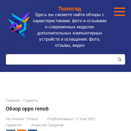
Перейти
Техногид
к
Здесь вы сможете найти обзоры с
контенту
характеристиками, фото и отзывами
о современных моделях
дополнительных компьютерных
устройств и оснащения: фото,
отзывы, видео
Поиск:
Главная
»
Гаджеты
Обзор oppo reno6
На чтение:
19 мин
Опубликовано:
11 Ноя 2021
Гаджеты
Алексей Смирнов