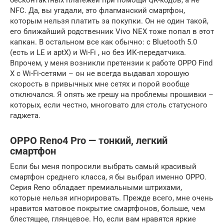
NFC. Да, вы угадали, это флагманский смартфон,
которым нельзя платить за покупки. Он не один такой,
его ближайший родственник Vivo NEX тоже попал в этот
капкан. В остальном все как обычно: с Bluetooth 5.0
(есть и LE и aptX) и Wi-Fi , но без ИК-передатчика.
Впрочем, у меня возникли претензии к работе OPPO Find
X с Wi-Fi-сетями – он не всегда выдавал хорошую
скорость в привычных мне сетях и порой вообще
отключался. Я опять же грешу на проблемы прошивки –
которых, если честно, многовато для столь статусного
гаджета.
OРРО Reno4 Pro — тонкий, легкий
смартфон
Если бы меня попросили выбрать самый красивый
смартфон среднего класса, я бы выбрал именно OРРО.
Серия Reno обладает премиальными штрихами,
которые нельзя игнорировать. Прежде всего, мне очень
нравится матовое покрытие смартфонов, больше, чем
блестящее, глянцевое. Но, если вам нравятся яркие