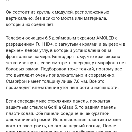
Он состоит из круглых модулей, расположенных
вертикально, без всякого моста или материала,
который их соединяет.
Телефон оснащен 6,5-дюймовым экраном AMOLED с
разрешением Full HD+, с загнутыми краями и вырезом в
верхнем левом углу, в который установлена одна
фронтальная камера. Благодаря тому, что края экрана
четко изогнуты, если смотреть спереди, у смартфона нет
боковых рамок. Подбородок тоже тонкий, поэтому все
это выглядит очень привлекательно и современно.
Смартфон имеет толщину лишь 7,6 мм. Все это
производит впечатление утонченности и изящности.
Если спереди у нас стеклянная панель, покрытая
защитным стеклом Gorilla Glass 5, то задняя панель
пластиковая. Обе панели соединены аккуратной
алюминиевой рамой. Использование пластика может
кого-то расстроить, но это на первый взгляд. После
пяти минут пользования вы уже забудете, что это не