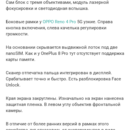
Сам блок с тремя объективами, модуль лазерной
фокусировки и светодиодная вспышка.
Боковые рамки у
OPPO Reno 4 Pro
5G узкие. Справа
кнопка включения, слева качелька регулировки
громкости.
На основании скрывается выдвижной лоток под две
nanoSIM. Как и у OnePlus 8 Pro тут отсутствует поддержка
карты памяти.
Сканер отпечатка пальца интегрирован в дисплей.
Срабатывает точно и быстро. Есть разблокировка Face
Unlock.
Края экрана закруглены. Изначально на экран нанесена
защитная пленка. В левом углу объектив фронтальной
камеры.
В отличие от более ранних версий в рамках этого
семейства, тут отказались от экспериментов в виде