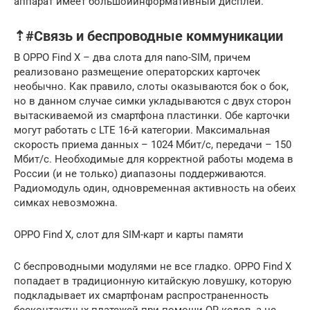
аппарат имеет большойинформативный дисплей.
⇡#Связь и беспроводные коммуникации
В OPPO Find X – два слота для nano-SIM, причем
реализовано размещение операторских карточек
необычно. Как правило, слоты оказываются бок о бок,
но в данном случае симки укладываются с двух сторон
вытаскиваемой из смартфона пластинки. Обе карточки
могут работать с LTE 16-й категории. Максимальная
скорость приема данных – 1024 Мбит/с, передачи – 150
Мбит/с. Необходимые для корректной работы модема в
России (и не только) диапазоны поддерживаются.
Радиомодуль один, одновременная активность на обеих
симках невозможна.
OPPO Find X, слот для SIM-карт и карты памяти
С беспроводными модулями не все гладко. OPPO Find X
попадает в традиционную китайскую ловушку, которую
подкладывает их смартфонам распространенность
бесконтактных платежей при помощи QR-кодов, а не