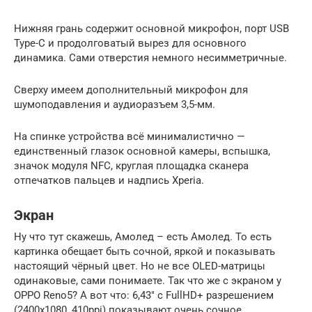
Нижняя грань содержит основной микрофон, порт USB
Type-C и продолговатый вырез для основного
динамика. Сами отверстия немного несимметричные.
Сверху имеем дополнительный микрофон для
шумоподавления и аудиоразъем 3,5-мм.
На спинке устройства всё минималистично —
единственный глазок основной камеры, вспышка,
значок модуля NFC, круглая площадка сканера
отпечатков пальцев и надпись Xperia.
Экран
Ну что тут скажешь, Амолед – есть Амолед. То есть
картинка обещает быть сочной, яркой и показывать
настоящий чёрный цвет. Но не все OLED-матрицы
одинаковые, сами понимаете. Так что же с экраном у
OPPO Reno5? А вот что: 6,43″ с FullHD+ разрешением
(2400х1080, 410ppi) показывают очень сочное