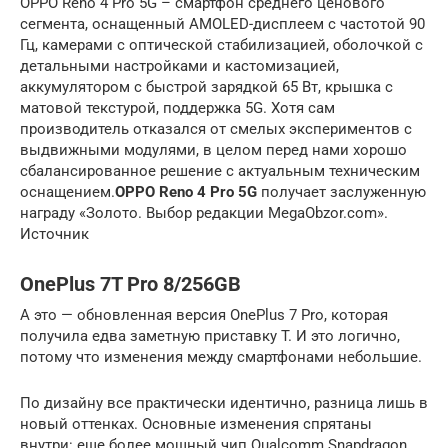
OPPO Reno 4 Pro 5G – смартфон среднего ценового
сегмента, оснащенный AMOLED-дисплеем с частотой 90
Гц, камерами с оптической стабилизацией, оболочкой с
детальными настройками и кастомизацией,
аккумулятором с быстрой зарядкой 65 Вт, крышка с
матовой текстурой, поддержка 5G. Хотя сам
производитель отказался от смелых экспериментов с
выдвижными модулями, в целом перед нами хорошо
сбалансированное решение с актуальным техническим
оснащением.
OPPO Reno 4 Pro 5G
получает заслуженную
награду «Золото. Выбор редакции MegaObzor.com».
Источник
OnePlus 7T Pro 8/256GB
А это — обновленная версия OnePlus 7 Pro, которая
получила едва заметную приставку T. И это логично,
потому что изменения между смартфонами небольшие.
По дизайну все практически идентично, разница лишь в
новый оттенках. Основные изменения спрятаны
внутри: еще более мощный чип Qualcomm Snapdragon