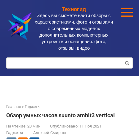
Перейти
Техногид
к
Здесь вы сможете найти обзоры с
контенту
характеристиками, фото и отзывами
о современных моделях
дополнительных компьютерных
устройств и оснащения: фото,
отзывы, видео
Поиск:
Главная
»
Гаджеты
Обзор умных часов suunto ambit3 vertical
На чтение:
20 мин
Опубликовано:
11 Ноя 2021
Гаджеты
Алексей Смирнов