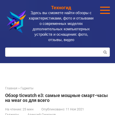
Перейти
Техногид
к
Здесь вы сможете найти обзоры с
контенту
характеристиками, фото и отзывами
о современных моделях
дополнительных компьютерных
устройств и оснащения: фото,
отзывы, видео
Поиск:
Главная
»
Гаджеты
Обзор ticwatch e3: самые мощные смарт-часы
на wear os для всего
На чтение:
25 мин
Опубликовано:
11 Ноя 2021
Гаджеты
Алексей Смирнов