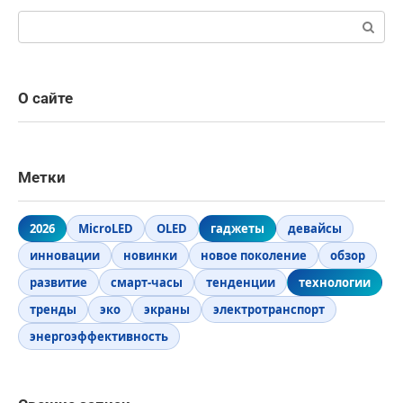
Поиск:
О сайте
Метки
2026
MicroLED
OLED
гаджеты
девайсы
инновации
новинки
новое поколение
обзор
развитие
смарт-часы
тенденции
технологии
тренды
эко
экраны
электротранспорт
энергоэффективность