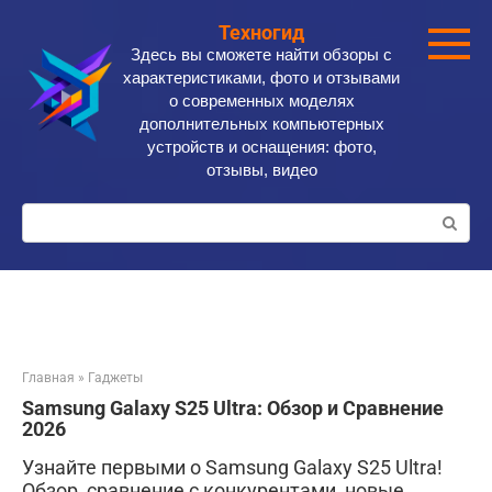
Перейти
Техногид
к
Здесь вы сможете найти обзоры с
контенту
характеристиками, фото и отзывами
о современных моделях
дополнительных компьютерных
устройств и оснащения: фото,
отзывы, видео
Поиск:
Главная
»
Гаджеты
Samsung Galaxy S25 Ultra: Обзор и Сравнение
2026
Узнайте первыми о Samsung Galaxy S25 Ultra!
Обзор, сравнение с конкурентами, новые