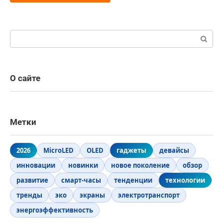
Поиск:
О сайте
Метки
2026
MicroLED
OLED
гаджеты
девайсы
инновации
новинки
новое поколение
обзор
развитие
смарт-часы
тенденции
технологии
тренды
эко
экраны
электротранспорт
энергоэффективность