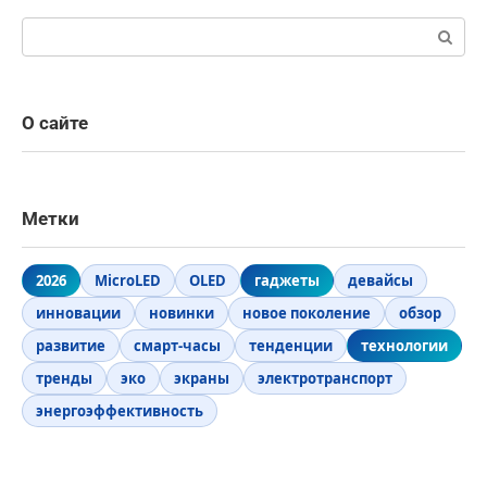
Поиск:
О сайте
Метки
2026
MicroLED
OLED
гаджеты
девайсы
инновации
новинки
новое поколение
обзор
развитие
смарт-часы
тенденции
технологии
тренды
эко
экраны
электротранспорт
энергоэффективность