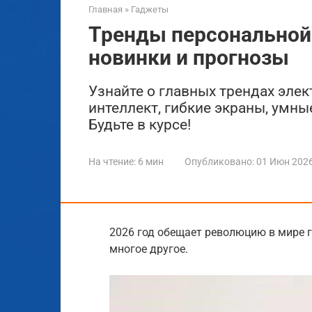
Главная
»
Гаджеты
Тренды персональной 
новинки и прогнозы
Узнайте о главных трендах элек
интеллект, гибкие экраны, умны
Будьте в курсе!
На чтение:
6 мин
Опубликовано:
01 Июн 202
2026 год обещает революцию в мире г
многое другое.