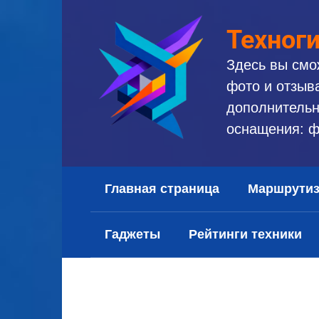
Перейти
к
Техног
контенту
Здесь вы смо
фото и отзыв
дополнительн
оснащения: ф
Главная страница
Маршрути
Гаджеты
Рейтинги техники