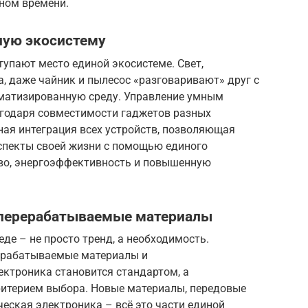
ьном времени.
ную экосистему
тупают место единой экосистеме. Свет,
а, даже чайник и пылесос «разговаривают» друг с
матизированную среду. Управление умным
годаря совместимости гаджетов разных
ная интеграция всех устройств, позволяющая
спекты своей жизни с помощью единого
тво, энергоэффективность и повышенную
 перерабатываемые материалы
де – не просто тренд, а необходимость.
рерабатываемые материалы и
ектроника становится стандартом, а
итерием выбора. Новые материалы, передовые
ческая электроника – всё это части единой