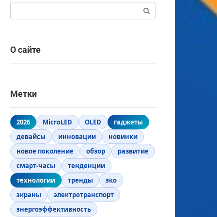
Поиск:
О сайте
Метки
2026
MicroLED
OLED
гаджеты
девайсы
инновации
новинки
новое поколение
обзор
развитие
смарт-часы
тенденции
технологии
тренды
эко
экраны
электротранспорт
энергоэффективность