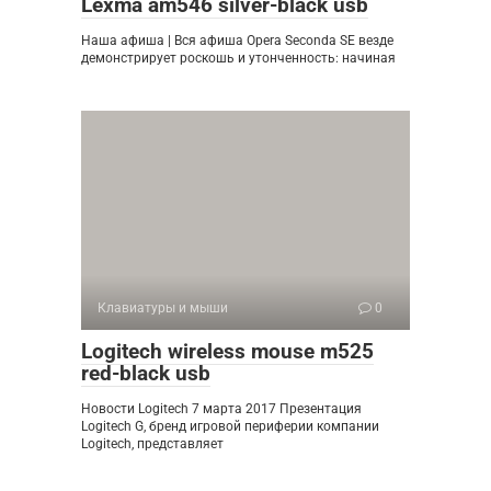
Lexma am546 silver-black usb
Наша афиша | Вся афиша Opera Seconda SE везде
демонстрирует роскошь и утонченность: начиная
Клавиатуры и мыши
0
Logitech wireless mouse m525
red-black usb
Новости Logitech 7 марта 2017 Презентация
Logitech G, бренд игровой периферии компании
Logitech, представляет