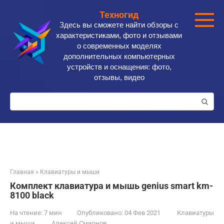
Перейти
Техногид
к
Здесь вы сможете найти обзоры с
контенту
характеристиками, фото и отзывами
о современных моделях
дополнительных компьютерных
устройств и оснащения: фото,
отзывы, видео
Поиск:
Главная
»
Клавиатуры и мыши
Комплект клавиатура и мышь genius smart km-
8100 black
На чтение:
7 мин
Опубликовано:
04 Фев 2021
Клавиатуры
и мыши
Алексей Смирнов