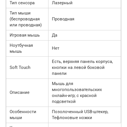
Тип сенсора
Лазерный
Тип мыши
(беспроводная
Проводная
или проводная)
Игровая мышь
Да
Ноутбучная
Нет
мышь
Есть, верхняя панель корпуса,
Soft Touch
кнопки на левой боковой
панели
Мышь для
многопользовательских
Описание
онлайн-игр; с красной
подсветкой
Особенности
Позолоченный USB-штекер,
мыши
Тефлоновые ножки