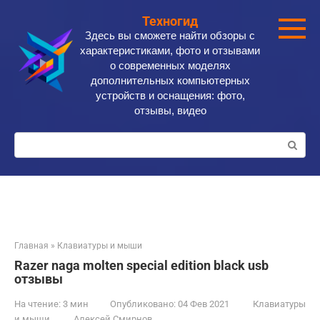
Перейти
Техногид
к
Здесь вы сможете найти обзоры с
контенту
характеристиками, фото и отзывами
о современных моделях
дополнительных компьютерных
устройств и оснащения: фото,
отзывы, видео
Поиск:
Главная
»
Клавиатуры и мыши
Razer naga molten special edition black usb
отзывы
На чтение:
3 мин
Опубликовано:
04 Фев 2021
Клавиатуры
и мыши
Алексей Смирнов