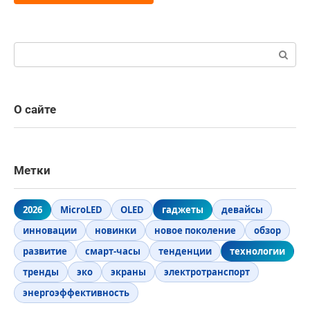
Поиск:
О сайте
Метки
2026
MicroLED
OLED
гаджеты
девайсы
инновации
новинки
новое поколение
обзор
развитие
смарт-часы
тенденции
технологии
тренды
эко
экраны
электротранспорт
энергоэффективность