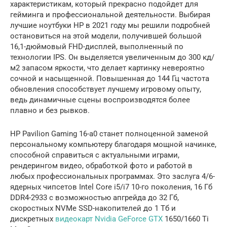
характеристикам, который прекрасно подойдет для
гейминга и профессиональной деятельности. Выбирая
лучшие ноутбуки HP в 2021 году мы решили подробней
остановиться на этой модели, получившей большой
16,1-дюймовый FHD-дисплей, выполненный по
технологии IPS. Он выделяется увеличенным до 300 кд/
м2 запасом яркости, что делает картинку невероятно
сочной и насыщенной. Повышенная до 144 Гц частота
обновления способствует лучшему игровому опыту,
ведь динамичные сцены воспроизводятся более
плавно и без рывков.
HP Pavilion Gaming 16-a0 станет полноценной заменой
персональному компьютеру благодаря мощной начинке,
способной справиться с актуальными играми,
рендерингом видео, обработкой фото и работой в
любых профессиональных программах. Это заслуга 4/6-
ядерных чипсетов Intel Core i5/i7 10-го поколения, 16 Гб
DDR4-2933 с возможностью апгрейда до 32 Гб,
скоростных NVMe SSD-накопителей до 1 Тб и
дискретных
видеокарт Nvidia GeForce GTX
1650/1660 Ti