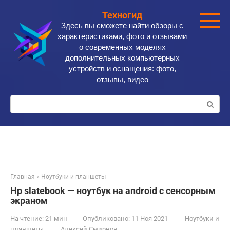
Перейти
Техногид
к
Здесь вы сможете найти обзоры с
контенту
характеристиками, фото и отзывами
о современных моделях
дополнительных компьютерных
устройств и оснащения: фото,
отзывы, видео
Поиск:
Главная
»
Ноутбуки и планшеты
Hp slatebook — ноутбук на android с сенсорным
экраном
На чтение:
21 мин
Опубликовано:
11 Ноя 2021
Ноутбуки и
планшеты
Алексей Смирнов