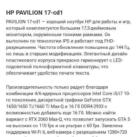
HP PAVILION 17-cd1
PAVILION 17-cd1 — хороший ноутбук HP для работы и игр,
который комплектуется большим 17,3-дюймовым
монитором, окруженным тонкими рамками. Он
выполнен по технологии IPS и работает под FHD-
разрешением. Частота обновления повышена до 144 Гц,
но лишь в старших модификациях. Элегантный дизайн
пластикового корпуса прекрасно гармонирует с LED-
подсветкой полноформатной клавиатуры, что
обеспечивает удобство печати текста.
Производительность только радует благодаря
комбинации 4/6-ядерных процессоров Intel Core i5/i7 10-
го поколения, дискретной графики GeForce GTX
1650/1650 Ti/1660 Ti Max-Q и 16 Гб DDR4-2933 с
возможностью добавить еще 16 Гб. Можно найти
вариант с RTX 2060 Max-Q, что позволит запускать GTA 5
на высоких со 110 fps и на ультрах с 60 fps. Заявлена
поддержка Wi-Fi 6, веб-камера с разрешением 1280×720