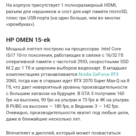
На корпусе присутствует 1 полноразмерный HDMI,
разъем для наушников и слот для карт памяти microSD,
плюс три USB-порта (на один больше, чем во многих
«хромбуках»).
HP OMEN 15-ek
Мощный лэптоп построен на процессорах Intel Core
i5/i7 10-го поколения, работающих в связке с 16/32 Гб
оперативной памяти с частотой 2933, скоростными SSD
M.2 до 1 Тб и широким выбором видеокарт. В младших
комплектациях устанавливается
Nvidia GeForce RTX
2060, тогда как в старших идет RTX 2070 Super Max-Q на 8
Гб, что дает невероятный уровень производительности
с большим запасом на будущее. В GTA 5 получаем 160
fps на высоких, 90 fps на ультрах и 73 fps в 4K на ультрах.
В PUBG на высоких — 180 fps, в Ведьмак 3 — 142 fps.
Очевидно, производительности хватит под любые цели,
даже в ближайшие несколько лет.
Впечатляет и дисплей, который может похвастаться