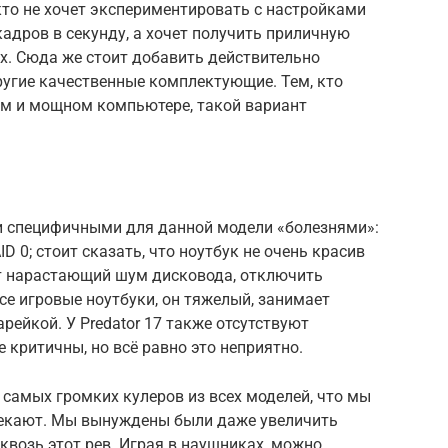
 кто не хочет экспериментировать с настройками
адров в секунду, а хочет получить приличную
х. Сюда же стоит добавить действительно
ругие качественные комплектующие. Тем, кто
ом и мощном компьютере, такой вариант
ми специфичными для данной модели «болезнями»:
D 0; стоит сказать, что ноутбук не очень красив
от нарастающий шум дисковода, отключить
се игровые ноутбуки, он тяжелый, занимает
рейкой. У Predator 17 также отсутствуют
 критичны, но всё равно это неприятно.
ь самых громких кулеров из всех моделей, что мы
влекают. Мы вынуждены были даже увеличить
квозь этот рев. Играя в наушниках, можно