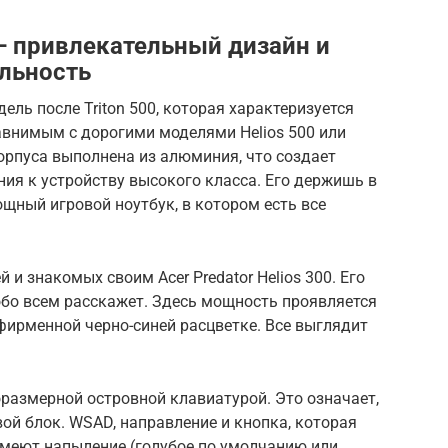
0 — привлекательный дизайн и
льность
одель после Triton 500, которая характеризуется
авнимым с дорогими моделями Helios 500 или
корпуса выполнена из алюминия, что создает
ия к устройству высокого класса. Его держишь в
ощный игровой ноутбук, в котором есть все
 и знакомых своим Acer Predator Helios 300. Его
бо всем расскажет. Здесь мощность проявляется
фирменной черно-синей расцветке. Все выглядит
.
норазмерной островной клавиатурой. Это означает,
ой блок. WSAD, направление и кнопка, которая
имеют напыление (голубое по умолчанию или