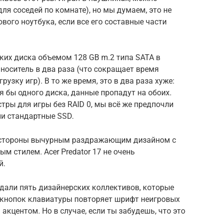
для соседей по комнате), но мы думаем, это не
вого ноутбука, если все его составные части
ких диска объемом 128 GB m.2 типа SATA в
 носитель в два раза (что сокращает время
узку игр). В то же время, это в два раза хуже:
тя бы одного диска, данные пропадут на обоих.
тры для игры без RAID 0, мы всё же предпочли
ли стандартные SSD.
й стороны вычурным раздражающим дизайном с
 стилем. Acer Predator 17 не очень
й.
адали пять дизайнерских коллективов, которые
т кнопок клавиатуры повторяет шрифт неигровых
 акцентом. Но в случае, если ты забудешь, что это