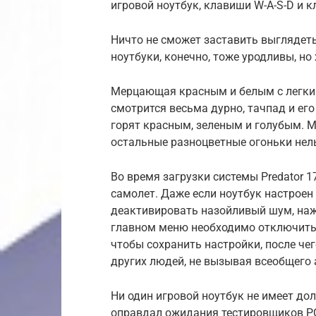
игровой ноутбук, клавиши W-A-S-D и
Ничто не сможет заставить выглядеть
ноутбуки, конечно, тоже уродливы, но
Мерцающая красным и белым с легки
смотрится весьма дурно, тачпад и ег
горят красным, зеленым и голубым. 
остальные разноцветные огоньки нел
Во время загрузки системы Predator 1
самолет. Даже если ноутбук настроен
деактивировать назойливый шум, нажа
главном меню необходимо отключить 
чтобы сохранить настройки, после че
других людей, не вызывая всеобщего
Ни один игровой ноутбук не имеет дол
оправдал ожидания тестировщиков PC