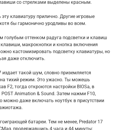
 клавиши со стрелками выделены красным.
 эту клавиатуру прилично. Другие игровые
 хотя бы гармонично уродливы во всем.
м голубым оттенком радуга подсветки и клавиш
о клавиши, макрокнопки и кнопка включения
Можно кастомизировать подсветку клавиатуры, но
ьзя даже отключить.
7 издает такой шум, словно приземляется
 на тихий режим. Это ужасно. Ты можешь
в F2, тогда откроются настройки BIOSа, в
POST Animation & Sound. Затем нажми F10,
го можно даже включать ноутбук в присутствии
 ажиотажа.
гоиграющей батареи. Тем не менее, Predator 17
Mag, продержавшись 4 часа и 44 минуты;