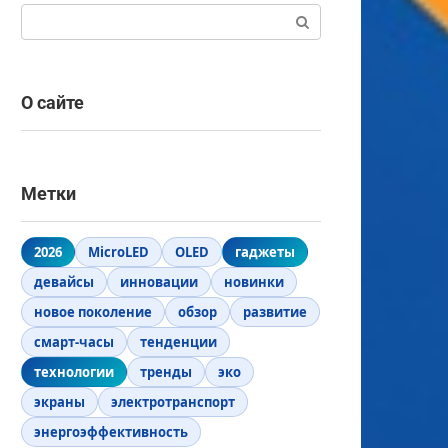
Поиск:
О сайте
Метки
2026
MicroLED
OLED
гаджеты
девайсы
инновации
новинки
новое поколение
обзор
развитие
смарт-часы
тенденции
технологии
тренды
эко
экраны
электротранспорт
энергоэффективность