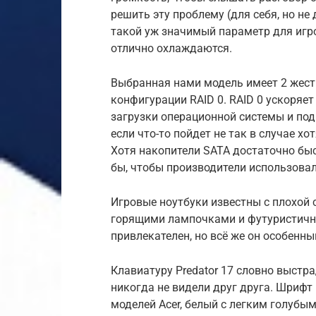
решить эту проблему (для себя, но не 
такой уж значимый параметр для игро
отлично охлаждаются.
Выбранная нами модель имеет 2 жест
конфигурации RAID 0. RAID 0 ускоряет
загрузки операционной системы и подгр
если что-то пойдет не так в случае хо
Хотя накопители SATA достаточно быс
бы, чтобы производители использова
Игровые ноутбуки известны с плохо
горящими лампочками и футуристичным
привлекателен, но всё же он особенны
Клавиатуру Predator 17 словно выстр
никогда не видели друг друга. Шриф
моделей Acer, белый с легким голубым