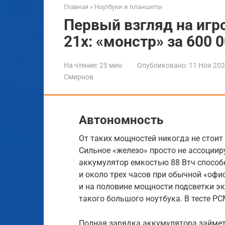
Главная
»
Ноутбуки и планшеты
Первый взгляд на игро
21x: «монстр» за 600 
На чтение:
25 мин
Опубликовано:
11 Ноя 20
Смирнов
Автономность
От таких мощностей никогда не стои
Сильное «железо» просто не ассоциир
аккумулятор емкостью 88 Втч способе
и около трех часов при обычной «оф
и на половине мощности подсветки эк
такого большого ноутбука. В тесте PC
Полная зарядка аккумулятора займет