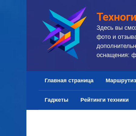
Перейти
к
Техног
контенту
Здесь вы смо
фото и отзыв
дополнительн
оснащения: ф
Главная страница
Маршрути
Гаджеты
Рейтинги техники