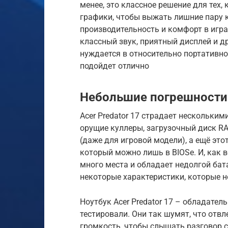
менее, это классное решение для тех,
графики, чтобы выжать лишние пару к
производительность и комфорт в игра
классный звук, приятный дисплей и д
нуждается в относительно портативн
подойдет отлично
Небольшие погрешности
Acer Predator 17 страдает нескольки
орущие куллеры, загрузочный диск RAI
(даже для игровой модели), а ещё эт
который можно лишь в BIOSе. И, как в
много места и обладает недолгой бата
некоторые характеристики, которые не
Ноутбук Acer Predator 17 – обладател
тестировали. Они так шумят, что от
громкость, чтобы слышать разговор с