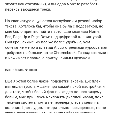
звучит как статичный), и вы едва можете разобрать
перекрывающиеся треки.
На клавиатуре ощущается неглубокий и резкий набор
текста. Хотелось бы, чтобы она была с подсветкой, но
мне было приятно найти настоящие клавиши Home,
End, Page Up и Page Down над цифровой клавиатурой.
Они крошечные, но все же более удобные, чем
сочетание меню и клавиш Alt со стрелками курсора, как
требуется на большинстве Chromebook. Тачпад скользит
и нажимает плавно, с приглушенным щелчком.
(Фото: Молли Флорес)
Еще я хотел более яркой подсветки экрана. Дисплей
выглядел тусклым даже при самой яркой настройке, и
для того, чтобы белый фон выглядел по-настоящему
белым, мне пришлось наклонять дисплей назад, пока
тяжелая система почти не перевернулась у меня на
коленях. Цвета удовлетворительно насыщенные, но не
яркие, хотя детали четкие, а углы обзора широкие.