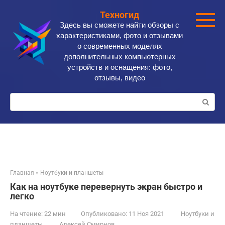
Перейти
Техногид
к
Здесь вы сможете найти обзоры с
контенту
характеристиками, фото и отзывами
о современных моделях
дополнительных компьютерных
устройств и оснащения: фото,
отзывы, видео
Поиск:
Главная
»
Ноутбуки и планшеты
Как на ноутбуке перевернуть экран быстро и
легко
На чтение:
22 мин
Опубликовано:
11 Ноя 2021
Ноутбуки и
планшеты
Алексей Смирнов