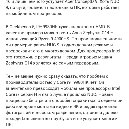
16 и лишь немного уступает Acer ConceptD 9. Хоть NUC
9, по сути, является настольным ПК, который работает
на мобильном процессоре.
В Geekbench 5, i9–9980HK хуже аналогов от AMD. В
качестве примера можно взять Asus Zephyrus G14 –
использующий Ryzen 9 4900HS. По производительности
он примерно равен NUC 9 в одноядерном режиме и
превосходит его в многоядерном. Для процессора Intel
это тревожные результаты – среди игровых машин
Zephyrus G14 является не самым передовым.
Тем не менее нужно сразу сказать, что проблем с
производительностью у Core i9–9980HK нет. Он
значительно превосходит мобильные процессоры Intel
Core i7 серии H и явно лучше прошлых NUC. Новый
процессор быстрый и способен справиться с серьёзной
работой вроде монтажа видео в 4K и редактирования
фотографий в высоком разрешении, оставляя далеко
позади большинство ноутбуков и не уступает многим
ПК.