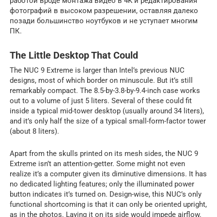
работой вроде монтажа видео в 4K и редактирования
фотографий в высоком разрешении, оставляя далеко
позади большинство ноутбуков и не уступает многим
ПК.
The Little Desktop That Could
The NUC 9 Extreme is larger than Intel’s previous NUC
designs, most of which border on minuscule. But it’s still
remarkably compact. The 8.5-by-3.8-by-9.4-inch case works
out to a volume of just 5 liters. Several of these could fit
inside a typical mid-tower desktop (usually around 34 liters),
and it’s only half the size of a typical small-form-factor tower
(about 8 liters).
Apart from the skulls printed on its mesh sides, the NUC 9
Extreme isn’t an attention-getter. Some might not even
realize it’s a computer given its diminutive dimensions. It has
no dedicated lighting features; only the illuminated power
button indicates it’s turned on. Design-wise, this NUC’s only
functional shortcoming is that it can only be oriented upright,
as in the photos. Laying it on its side would impede airflow.