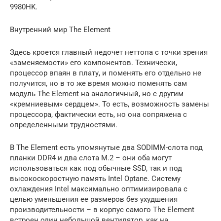
9980HK.
Внутренний мир The Element
Здесь кроется главный недочет неттопа с точки зрения
«заменяемости» его компонентов. Технически,
процессор впаян в плату, и поменять его отдельно не
получится, но в то же время можно поменять сам
модуль The Element на аналогичный, но с другим
«кремниевым» сердцем». То есть, возможность замены
процессора, фактически есть, но она сопряжена с
определенными трудностями.
В The Element есть упомянутые два SODIMM-слота под
планки DDR4 и два слота M.2 – они оба могут
использоваться как под обычные SSD, так и под
высокоскоростную память Intel Optane. Систему
охлаждения Intel максимально оптимизировала с
целью уменьшения ее размеров без ухудшения
производительности – в корпус самого The Element
встроен один небольшой вентилятор, как на