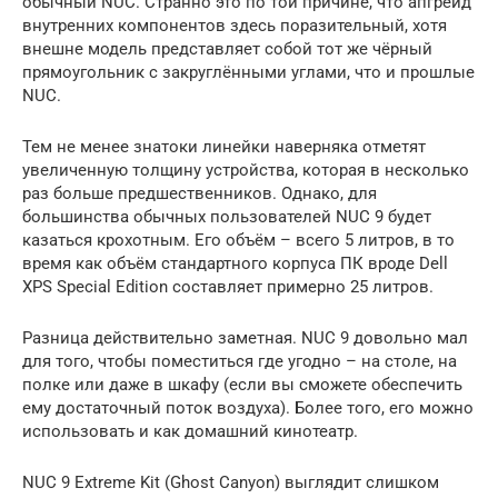
обычный NUC. Странно это по той причине, что апгрейд
внутренних компонентов здесь поразительный, хотя
внешне модель представляет собой тот же чёрный
прямоугольник с закруглёнными углами, что и прошлые
NUC.
Тем не менее знатоки линейки наверняка отметят
увеличенную толщину устройства, которая в несколько
раз больше предшественников. Однако, для
большинства обычных пользователей NUC 9 будет
казаться крохотным. Его объём – всего 5 литров, в то
время как объём стандартного корпуса ПК вроде Dell
XPS Special Edition составляет примерно 25 литров.
Разница действительно заметная. NUC 9 довольно мал
для того, чтобы поместиться где угодно – на столе, на
полке или даже в шкафу (если вы сможете обеспечить
ему достаточный поток воздуха). Более того, его можно
использовать и как домашний кинотеатр.
NUC 9 Extreme Kit (Ghost Canyon) выглядит слишком