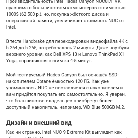
Производительность Intel Hades Canyon NUC8i7HVK
сравнима с большинством компьютеров стоимостью
1000$ (62 500 р.), но, покупка жёсткого диска и
оперативной памяти, увеличивает стоимость NUC от
Intel.
В тесте Handbrake для перекодировки видеофайла 4K с
h.264 до h.265, потребовалось 2 минуты. Даже ноутбуки
верхнего уровня, как Dell XPS 13 и Lenovo ThinkPad X1
Yoga, справляются с этим за 4-5 минут.
Мой тестируемый Hades Canyon был оснащён SSD-
накопителем Optane ёмкостью 120 ГБ. Как уже
упоминалось, NUC не поставляется с накопителем и
вам придётся покупать его самостоятельно. Я уверен,
что большинство владельцев приобретут более
доступный накопитель, например, WD Blue 500GB M.2.
Дизайн и внешний вид
Как ни странно, Intel NUC 9 Extreme Kit выглядит как