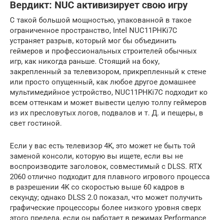
Вердикт: NUC активизирует свою игру
С такой большой мощностью, упакованной в такое
ограниченное пространство, Intel NUC11PHKi7C
устраняет разрыв, который мог бы объединить
геймеров и профессиональных строителей обычных
игр, как никогда раньше. Стоящий на боку,
закрепленный за телевизором, прикрепленный к стене
или просто опущенный, как любое другое домашнее
мультимедийное устройство, NUC11PHKi7C подходит ко
всем оттенкам и может вывести целую толпу геймеров
из их пресловутых логов, подвалов и т. Д. и пещеры, в
свет гостиной.
Если у вас есть телевизор 4K, это может не быть той
заменой консоли, которую вы ищете, если вы не
воспроизводите заголовок, совместимый с DLSS. RTX
2060 отлично подходит для плавного игрового процесса
в разрешении 4K со скоростью выше 60 кадров в
секунду; однако DLSS 2.0 показал, что может получить
графические процессоры более низкого уровня сверх
этого предела, если он работает в режимах Performance