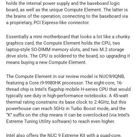
holds the internal power supply and the baseboard logic
board, as well as the unique Compute Element. The latter is
the brains of the operation, connecting to the baseboard via
a proprietary, PCI Express-like connector.
Essentially a mini motherboard that looks a lot like a chunky
graphics card, the Compute Element holds the CPU, two
laptop-style SO-DIMM memory slots, and two M.2 storage
drive slots. The CPU is soldered to the board, so upgrading it
means buying a new Compute Element.
The Compute Element in our review model is NUC9i9QNB,
featuring a Core i9-9980HK processor. The eight-core, 16-
thread chip is Intel’s flagship mobile H-series CPU that would
typically see duty in high-performance notebooks. A 45-watt
thermal rating constrains its base clock to 2.4GHz, but this
powerhouse can reach 5GHz in Turbo Boost mode, and the
“K” suffix on the chip means it can be overclocked (via Intel’s
Extreme Tuning Utility software) to reach even higher.
Intel also offers the NUC 9 Extreme Kit with a quad-core,