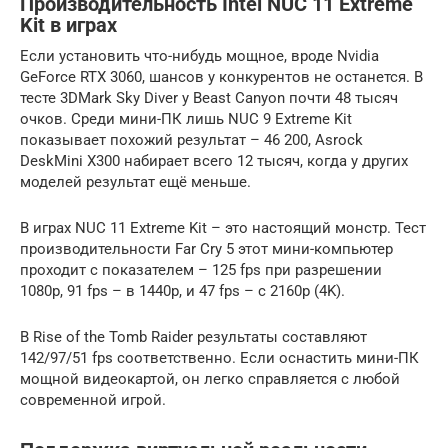
Производительность Intel NUC 11 Extreme
Kit в играх
Если установить что-нибудь мощное, вроде Nvidia
GeForce RTX 3060, шансов у конкурентов не останется. В
тесте 3DMark Sky Diver у Beast Canyon почти 48 тысяч
очков. Среди мини-ПК лишь NUC 9 Extreme Kit
показывает похожий результат – 46 200, Asrock
DeskMini X300 набирает всего 12 тысяч, когда у других
моделей результат ещё меньше.
В играх NUC 11 Extreme Kit – это настоящий монстр. Тест
производительности Far Cry 5 этот мини-компьютер
проходит с показателем – 125 fps при разрешении
1080p, 91 fps – в 1440p, и 47 fps – с 2160p (4K).
В Rise of the Tomb Raider результаты составляют
142/97/51 fps соответственно. Если оснастить мини-ПК
мощной видеокартой, он легко справляется с любой
современной игрой.