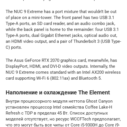
The NUC 9 Extreme has a port mixture that wouldn’t be out
of place on a mini-tower. The front panel has two USB 3.1
Type-A ports, an SD card reader, and an audio combo jack,
while the back panel is home to the remainder: four USB 3.1
Type-A ports, dual Gigabit Ethernet jacks, optical audio out,
an HDMI video output, and a pair of Thunderbolt 3 (USB Type-
C) ports.
The Asus GeForce RTX 2070 graphics card, meanwhile, has
DisplayPort, HDMI, and DVI-D video outputs. Internally, the
NUC 9 Extreme comes standard with an Intel AX200 wireless
card supporting Wi-Fi 6 (802.11ax) and Bluetooth 5.
Наполнение и охлаждение The Element
Внутри процессорного модуля неттопа Ghost Canyon
установлен процессор Intel семейства Coffee Lake-H
Refresh с TDP в пределах 45 Вт. Список доступных
моделей отсутствует, но ресурс WCCFTech предполагает,
что это могут быть все чипы от Core i5-9300H до Core i9-