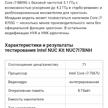
Core i7-8809G с базовой частотой 3.1 ГГц с
возможностью ускорения до 4.2 ГГц в «турбо-режиме» и
разблокированным множителем для «разгона».
Младшая модель может похвастаться наличием Core i7-
8705G — несколько менее производительного чипа без
официальной функции «разгона». В остальном
модификации HVK и HNK идентичны.
Характеристики и результаты
тестирования Intel NUC Kit NUC7I7BNH
Соотношение цена/качество
71
Процессор
Intel Core i7-7567U
Видеоядро
интегрированная
Оперативная память
8 Гбайт
Емкость накопителя
Тип накопителя