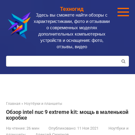
Перейти
Техногид
к
Здесь вы сможете найти обзоры с
контенту
характеристиками, фото и отзывами
о современных моделях
дополнительных компьютерных
устройств и оснащения: фото,
отзывы, видео
Поиск:
Главная
»
Ноутбуки и планшеты
Обзор intel nuc 9 extreme kit: мощь в маленькой
коробке
На чтение:
26 мин
Опубликовано:
11 Ноя 2021
Ноутбуки и
планшеты
Алексей Смирнов