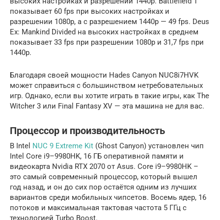
высоких настройках и разрешении 1440p. Battlefield 1
показывает 60 fps при высоких настройках и
разрешении 1080p, а с разрешением 1440p — 49 fps. Deus
Ex: Mankind Divided на высоких настройках в среднем
показывает 33 fps при разрешении 1080p и 31,7 fps при
1440p.
Благодаря своей мощности Hades Canyon NUC8i7HVK
может справиться с большинством нетребовательных
игр. Однако, если вы хотите играть в такие игры, как The
Witcher 3 или Final Fantasy XV — эта машина не для вас.
Процессор и производительность
В Intel
NUC 9 Extreme Kit
(Ghost Canyon) установлен чип
Intel Core i9–9980HK, 16 ГБ оперативной памяти и
видеокарта Nvidia RTX 2070 от Asus. Core i9–9980HK –
это самый современный процессор, который вышел
год назад, и он до сих пор остаётся одним из лучших
вариантов среди мобильных чипсетов. Восемь ядер, 16
потоков и максимальная тактовая частота 5 ГГц с
технологией Turbo Boost.