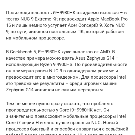
Производительность i9–9980HK ожидаемо высокая – в
тестах NUC 9 Extreme Kit превосходит Apple MacBook Pro
16 и лишь немного уступает Acer ConceptD 9. Хоть NUC
9, по сути, является настольным ПК, который работает
на мобильном процессоре.
В Geekbench 5, i9–9980HK хуже аналогов от AMD. В
качестве примера можно взять Asus Zephyrus G14 –
использующий Ryzen 9 4900HS. По производительности
он примерно равен NUC 9 в одноядерном режиме и
превосходит его в многоядерном. Для процессора Intel
это тревожные результаты – среди игровых машин
Zephyrus G14 является не самым передовым.
Тем не менее нужно сразу сказать, что проблем с
производительностью у Core i9–9980HK нет. Он
значительно превосходит мобильные процессоры Intel
Core i7 серии H и явно лучше прошлых NUC. Новый
процессор быстрый и способен справиться с серьёзной