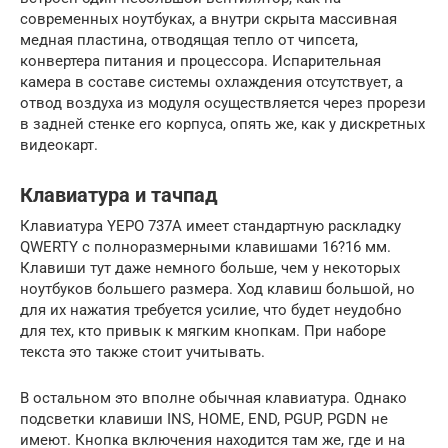
современных ноутбуках, а внутри скрыта массивная
медная пластина, отводящая тепло от чипсета,
конвертера питания и процессора. Испарительная
камера в составе системы охлаждения отсутствует, а
отвод воздуха из модуля осуществляется через прорези
в задней стенке его корпуса, опять же, как у дискретных
видеокарт.
Клавиатура и тачпад
Клавиатура YEPO 737A имеет стандартную раскладку
QWERTY с полноразмерными клавишами 16?16 мм.
Клавиши тут даже немного больше, чем у некоторых
ноутбуков большего размера. Ход клавиш большой, но
для их нажатия требуется усилие, что будет неудобно
для тех, кто привык к мягким кнопкам. При наборе
текста это также стоит учитывать.
В остальном это вполне обычная клавиатура. Однако
подсветки клавиши INS, HOME, END, PGUP, PGDN не
имеют. Кнопка включения находится там же, где и на