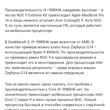
Производительность i9–9980HK ожидаемо высокая – в
тестах NUC 9 Extreme Kit превосходит Apple MacBook Pro
16 и лишь немного уступает Acer ConceptD 9. Хоть NUC
9, по сути, является настольным ПК, который работает
на мобильном процессоре.
В Geekbench 5, i9–9980HK хуже аналогов от AMD. В
качестве примера можно взять Asus Zephyrus G14 –
использующий Ryzen 9 4900HS. По производительности
он примерно равен NUC 9 в одноядерном режиме и
превосходит его в многоядерном. Для процессора Intel
это тревожные результаты – среди игровых машин
Zephyrus G14 является не самым передовым.
Тем не менее нужно сразу сказать, что проблем с
производительностью у Core i9–9980HK нет. Он
значительно превосходит мобильные процессоры Intel
Core i7 серии H и явно лучше прошлых NUC. Новый
процессор быстрый и способен справиться с серьёзной
работой вроде монтажа видео в 4K и редактирования