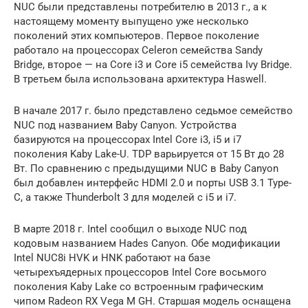
NUC были представлены потребителю в 2013 г., а к
настоящему моменту выпущено уже несколько
поколений этих компьютеров. Первое поколение
работало на процессорах Celeron семейства Sandy
Bridge, второе — на Core i3 и Core i5 семейства Ivy Bridge.
В третьем была использована архитектура Haswell.
В начале 2017 г. было представлено седьмое семейство
NUC под названием Baby Canyon. Устройства
базируются на процессорах Intel Core i3, i5 и i7
поколения Kaby Lake-U. TDP варьируется от 15 Вт до 28
Вт. По сравнению с предыдущими NUC в Baby Canyon
был добавлен интерфейс HDMI 2.0 и порты USB 3.1 Type-
C, а также Thunderbolt 3 для моделей с i5 и i7.
В марте 2018 г. Intel сообщил о выходе NUC под
кодовым названием Hades Canyon. Обе модификации
Intel NUC8i HVK и HNK работают на базе
четырехъядерных процессоров Intel Core восьмого
поколения Kaby Lake со встроенным графическим
чипом Radeon RX Vega M GH. Старшая модель оснащена