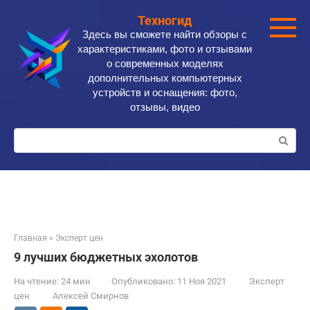
Перейти
Техногид
к
Здесь вы сможете найти обзоры с
контенту
характеристиками, фото и отзывами
о современных моделях
дополнительных компьютерных
устройств и оснащения: фото,
отзывы, видео
Поиск:
Главная
»
Эксперт цен
9 лучших бюджетных эхолотов
На чтение:
24 мин
Опубликовано:
11 Ноя 2021
Эксперт
цен
Алексей Смирнов