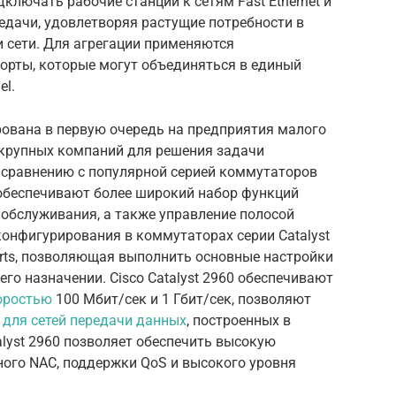
ключать рабочие станции к сетям Fast Ethernet и
ередачи, удовлетворяя растущие потребности в
 сети. Для агрегации применяются
порты, которые могут объединяться в единый
el.
ована в первую очередь на предприятия малого
 крупных компаний для решения задачи
о сравнению с популярной серией коммутаторов
 обеспечивают более широкий набор функций
 обслуживания, а также управление полосой
онфигурирования в коммутаторах серии Catalyst
rts, позволяющая выполнить основные настройки
го назначении. Cisco Catalyst 2960 обеспечивают
оростью
100 Мбит/сек и 1 Гбит/сек, позволяют
,
для сетей передачи данных
, построенных в
lyst 2960 позволяет обеспечить высокую
ного NAC, поддержки QoS и высокого уровня