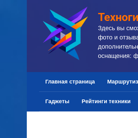
Перейти
к
Техног
контенту
Здесь вы смо
фото и отзыв
дополнительн
оснащения: ф
Главная страница
Маршрути
Гаджеты
Рейтинги техники