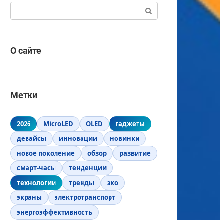
Поиск:
О сайте
Метки
2026
MicroLED
OLED
гаджеты
девайсы
инновации
новинки
новое поколение
обзор
развитие
смарт-часы
тенденции
технологии
тренды
эко
экраны
электротранспорт
энергоэффективность