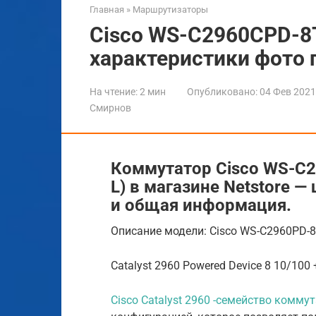
Главная
»
Маршрутизаторы
Cisco WS-C2960CPD-8
характеристики фото 
На чтение:
2 мин
Опубликовано:
04 Фев 2021
Смирнов
Коммутатор Cisco WS-C2
L) в магазине Netstore —
и общая информация.
Описание модели: Cisco WS-C2960PD-8TT
Catalyst 2960 Powered Device 8 10/10
Cisco Catalyst 2960 -семейство комму