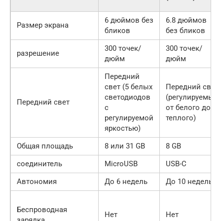
6 дюймов без
6.8 дюймов
Размер экрана
бликов
без бликов
300 точек/
300 точек/
разрешение
дюйм
дюйм
Передний
свет (5 белых
Передний свет
светодиодов
(регулируемый
Передний свет
с
от белого до
регулируемой
теплого)
яркостью)
Общая площадь
8 или 31 GB
8 GB
соединитель
MicroUSB
USB-C
Автономия
До 6 недель
До 10 недель
Беспроводная
Нет
Нет
зарядка