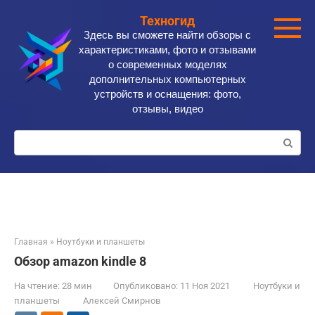
Перейти
Техногид
к
Здесь вы сможете найти обзоры с
контенту
характеристиками, фото и отзывами
о современных моделях
дополнительных компьютерных
устройств и оснащения: фото,
отзывы, видео
Поиск:
Главная
»
Ноутбуки и планшеты
Обзор amazon kindle 8
На чтение:
28 мин
Опубликовано:
11 Ноя 2021
Ноутбуки и
планшеты
Алексей Смирнов