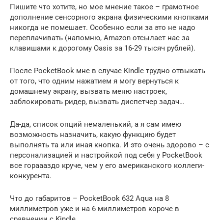
Пишите что хотите, но мое мнение такое – грамотное
дополнение сенсорного экрана физическими кнопками
никогда не помешает. Особенно если за это не надо
переплачивать (напомню, Amazon отсылает нас за
клавишами к дорогому Oasis за 16-29 тысяч рублей).
После PocketBook мне в случае Kindle трудно отвыкать
от того, что одним нажатием я могу вернуться к
домашнему экрану, вызвать меню настроек,
заблокировать ридер, вызвать диспетчер задач…
Да-да, список опций немаленький, а я сам имею
возможность назначить, какую функцию будет
выполнять та или иная кнопка. И это очень здорово – с
персонализацией и настройкой под себя у PocketBook
все гораааздо круче, чем у его американского коллеги-
конкурента.
Что до габаритов – PocketBook 632 Aqua на 8
миллиметров уже и на 6 миллиметров короче в
сравнении с Kindle.