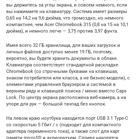
вы держитесь за углы экрана, и совсем немного, если
вы нажимаете на клавиатуру. Система имеет размеры
0,65 на 14,2 на 9,6 дюйма, что громоздко, но немного
компактнее, чем Acer Chromebook 315 (0,8 на 15 на 10,1
дюйма), и немного легче — 3,75 против 3,97 фунта.
Имея всего 32 ГБ хранилища, для ваших загрузок и
личных файлов доступно менее 19 ГБ, поэтому,
вероятно, вы будете хранить документы в облаке.
Клавиатура соответствует стандартной раскладке
Chromebook (со строчными буквами на клавишах,
знаком потребителя или класса, а не бизнес-модели), с
элементами управления браузером и системой в
верхнем ряду и клавишей поиска / меню вместо Caps
Lock. По центру экрана расположена веб-камера, а на
упоре для рук — большой тачпад без кнопок.
На левом краю ноутбука находится порт USB 3.1 Type-C
со скоростью 5 Гбит / с (подходит для компактного
адаптера переменного тока), а также слот для карт
памяти microSD и аудиоразъем. Справа находятся