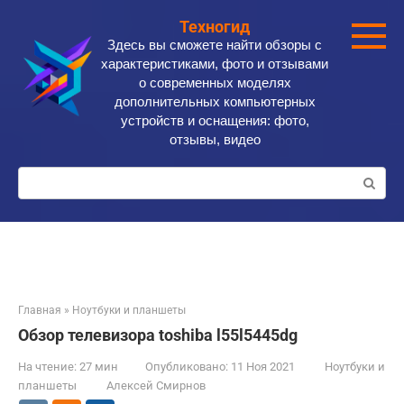
Перейти
Техногид
к
Здесь вы сможете найти обзоры с
контенту
характеристиками, фото и отзывами
о современных моделях
дополнительных компьютерных
устройств и оснащения: фото,
отзывы, видео
Поиск:
Главная
»
Ноутбуки и планшеты
Обзор телевизора toshiba l55l5445dg
На чтение:
27 мин
Опубликовано:
11 Ноя 2021
Ноутбуки и
планшеты
Алексей Смирнов