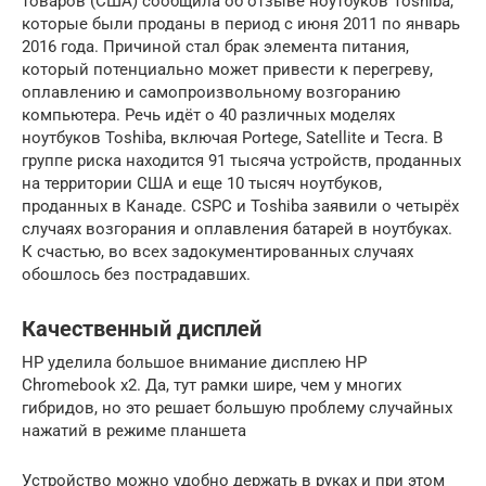
товаров (США) сообщила об отзыве ноутбуков Toshiba,
которые были проданы в период с июня 2011 по январь
2016 года. Причиной стал брак элемента питания,
который потенциально может привести к перегреву,
оплавлению и самопроизвольному возгоранию
компьютера. Речь идёт о 40 различных моделях
ноутбуков Toshiba, включая Portege, Satellite и Tecra. В
группе риска находится 91 тысяча устройств, проданных
на территории США и еще 10 тысяч ноутбуков,
проданных в Канаде. CSPC и Toshiba заявили о четырёх
случаях возгорания и оплавления батарей в ноутбуках.
К счастью, во всех задокументированных случаях
обошлось без пострадавших.
Качественный дисплей
HP уделила большое внимание дисплею HP
Chromebook x2. Да, тут рамки шире, чем у многих
гибридов, но это решает большую проблему случайных
нажатий в режиме планшета
Устройство можно удобно держать в руках и при этом