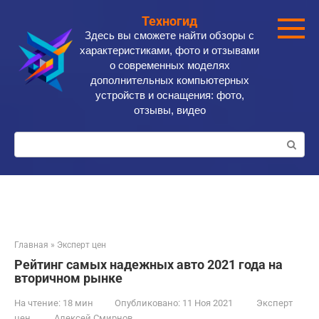
Перейти
Техногид
к
Здесь вы сможете найти обзоры с
контенту
характеристиками, фото и отзывами
о современных моделях
дополнительных компьютерных
устройств и оснащения: фото,
отзывы, видео
Поиск:
Главная
»
Эксперт цен
Рейтинг самых надежных авто 2021 года на
вторичном рынке
На чтение:
18 мин
Опубликовано:
11 Ноя 2021
Эксперт
цен
Алексей Смирнов