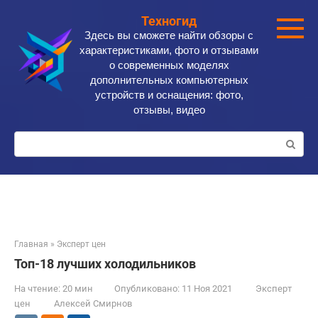
Перейти
Техногид
к
Здесь вы сможете найти обзоры с
контенту
характеристиками, фото и отзывами
о современных моделях
дополнительных компьютерных
устройств и оснащения: фото,
отзывы, видео
Поиск:
Главная
»
Эксперт цен
Топ-18 лучших холодильников
На чтение:
20 мин
Опубликовано:
11 Ноя 2021
Эксперт
цен
Алексей Смирнов