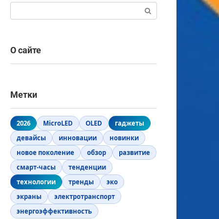
Поиск:
О сайте
Метки
2026
MicroLED
OLED
гаджеты
девайсы
инновации
новинки
новое поколение
обзор
развитие
смарт-часы
тенденции
технологии
тренды
эко
экраны
электротранспорт
энергоэффективность