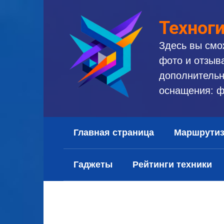
Перейти
к
Техног
контенту
Здесь вы смо
фото и отзыв
дополнительн
оснащения: ф
Главная страница
Маршрути
Гаджеты
Рейтинги техники