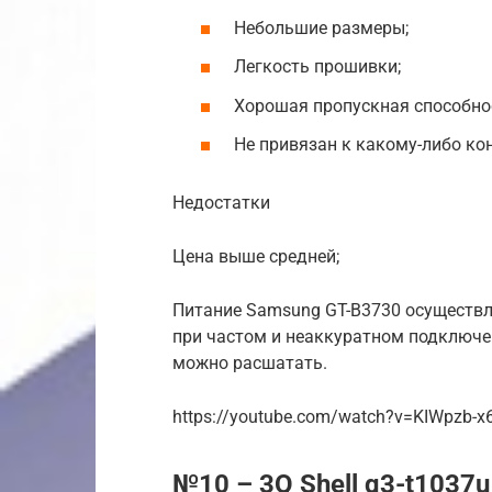
Небольшие размеры;
Легкость прошивки;
Хорошая пропускная способно
Не привязан к какому-либо ко
Недостатки
Цена выше средней;
Питание Samsung GT-B3730 осуществля
при частом и неаккуратном подключен
можно расшатать.
https://youtube.com/watch?v=KIWpzb-x
№10 – 3Q Shell q3-t1037u