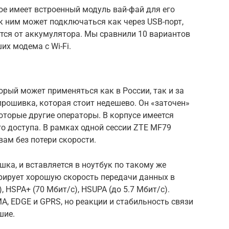
ое имеет встроенный модуль вай-фай для его
к ним может подключаться как через USB-порт,
ются от аккумулятора. Мы сравнили 10 вариантов
их модема с Wi-Fi.
рый может применяться как в России, так и за
прошивка, которая стоит недешево. Он «заточен»
которые другие операторы. В корпусе имеется
го доступа. В рамках одной сессии ZTE MF79
вам без потери скорости.
шка, и вставляется в ноутбук по такому же
трирует хорошую скорость передачи данных в
, HSPA+ (70 Мбит/с), HSUPA (до 5.7 Мбит/с).
, EDGE и GPRS, но реакции и стабильность связи
шие.