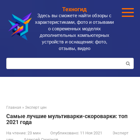
Перейти
Техногид
к
Здесь вы сможете найти обзоры с
контенту
характеристиками, фото и отзывами
о современных моделях
дополнительных компьютерных
устройств и оснащения: фото,
отзывы, видео
Поиск:
Главная
»
Эксперт цен
Самые лучшие мультиварки-скороварки: топ
2021 года
На чтение:
23 мин
Опубликовано:
11 Ноя 2021
Эксперт
цен
Алексей Смирнов