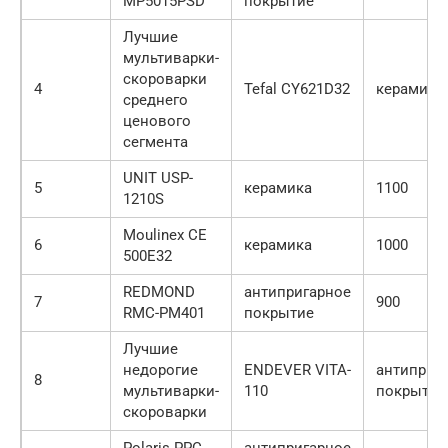
MP5015PSD
покрытие
Лучшие
мультиварки-
скороварки
4
Tefal CY621D32
керамика
среднего
ценового
сегмента
UNIT USP-
5
керамика
1100
1210S
Moulinex CE
6
керамика
1000
500E32
REDMOND
антипригарное
7
900
RMC-PM401
покрытие
Лучшие
недорогие
ENDEVER VITA-
антиприг
8
мультиварки-
110
покрытие
скороварки
Polaris PPC
антипригарное